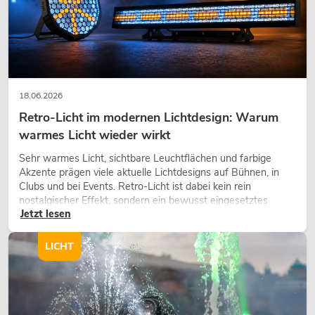
18.06.2026
Retro-Licht im modernen Lichtdesign: Warum
warmes Licht wieder wirkt
Sehr warmes Licht, sichtbare Leuchtflächen und farbige
Akzente prägen viele aktuelle Lichtdesigns auf Bühnen, in
Clubs und bei Events. Retro-Licht ist dabei kein rein
nostalgischer Effekt, sondern ein bewusst eingesetztes
Jetzt lesen
Gestaltungsmittel: Es schafft Atmosphäre, gibt Szenen
Charakter und kann technische LED-Setups emotionaler
wirken lassen.
LICHT