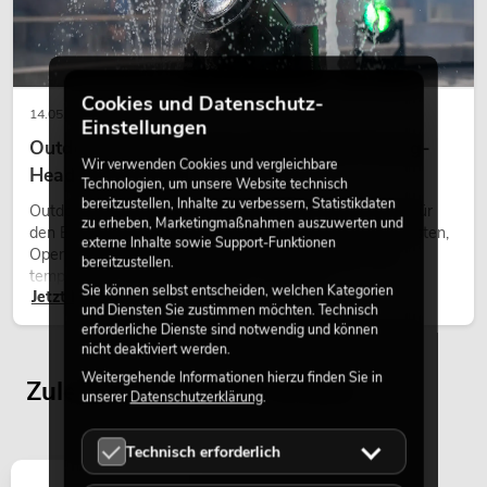
Cookies und Datenschutz-
14.05.2026
Einstellungen
Outdoor Moving-Heads: Wetterfeste Moving-
Wir verwenden Cookies und vergleichbare
Heads bei Events
Technologien, um unsere Website technisch
bereitzustellen, Inhalte zu verbessern, Statistikdaten
Outdoor Moving-Heads sind bewegliche Scheinwerfer für
zu erheben, Marketingmaßnahmen auszuwerten und
den Einsatz im Freien. Sie werden bei Festivals, Stadtfesten,
externe Inhalte sowie Support-Funktionen
Open-Air-Konzerten, Architekturinszenierungen und
bereitzustellen.
temporären Außeninstallationen eingesetzt.
Sie können selbst entscheiden, welchen Kategorien
Jetzt lesen
und Diensten Sie zustimmen möchten. Technisch
erforderliche Dienste sind notwendig und können
nicht deaktiviert werden.
Weitergehende Informationen hierzu finden Sie in
Zuletzt angesehene Artikel
unserer
Datenschutzerklärung
.
Technisch erforderlich