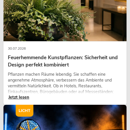
30.07.2026
Feuerhemmende Kunstpflanzen: Sicherheit und
Design perfekt kombiniert
Pflanzen machen Räume lebendig. Sie schaffen eine
angenehme Atmosphäre, verbessern das Ambiente und
vermitteln Natürlichkeit. Ob in Hotels, Restaurants,
Einkaufszentren, Bürogebäuden oder auf Messeständen:
Jetzt lesen
eine hochwertige Begrünung gehört heute längst zum
modernen Raumkonzept.
LICHT