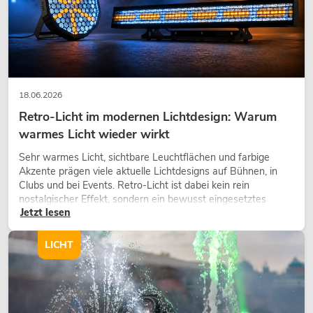
18.06.2026
Retro-Licht im modernen Lichtdesign: Warum
warmes Licht wieder wirkt
Sehr warmes Licht, sichtbare Leuchtflächen und farbige
Akzente prägen viele aktuelle Lichtdesigns auf Bühnen, in
Clubs und bei Events. Retro-Licht ist dabei kein rein
nostalgischer Effekt, sondern ein bewusst eingesetztes
Jetzt lesen
Gestaltungsmittel: Es schafft Atmosphäre, gibt Szenen
Charakter und kann technische LED-Setups emotionaler
wirken lassen.
LICHT