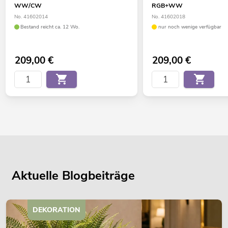
WW/CW
RGB+WW
No. 41602014
No. 41602018
Bestand reicht ca. 12 Wo.
nur noch wenige verfügbar
209,00
€
209,00
€
Aktuelle Blogbeiträge
DEKORATION