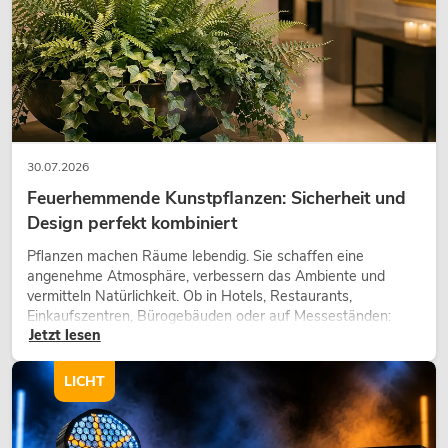
30.07.2026
Feuerhemmende Kunstpflanzen: Sicherheit und
Design perfekt kombiniert
Pflanzen machen Räume lebendig. Sie schaffen eine
angenehme Atmosphäre, verbessern das Ambiente und
vermitteln Natürlichkeit. Ob in Hotels, Restaurants,
Einkaufszentren, Bürogebäuden oder auf Messeständen:
Jetzt lesen
eine hochwertige Begrünung gehört heute längst zum
modernen Raumkonzept.
LICHT