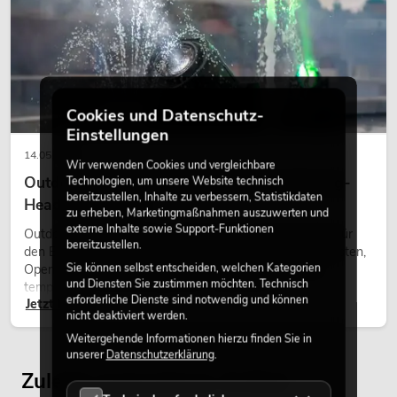
Cookies und Datenschutz-
Einstellungen
14.05.2026
Wir verwenden Cookies und vergleichbare
Outdoor Moving-Heads: Wetterfeste Moving-
Technologien, um unsere Website technisch
bereitzustellen, Inhalte zu verbessern, Statistikdaten
Heads bei Events
zu erheben, Marketingmaßnahmen auszuwerten und
externe Inhalte sowie Support-Funktionen
Outdoor Moving-Heads sind bewegliche Scheinwerfer für
bereitzustellen.
den Einsatz im Freien. Sie werden bei Festivals, Stadtfesten,
Sie können selbst entscheiden, welchen Kategorien
Open-Air-Konzerten, Architekturinszenierungen und
und Diensten Sie zustimmen möchten. Technisch
temporären Außeninstallationen eingesetzt.
erforderliche Dienste sind notwendig und können
Jetzt lesen
nicht deaktiviert werden.
Weitergehende Informationen hierzu finden Sie in
unserer
Datenschutzerklärung
.
Zuletzt angesehene Artikel