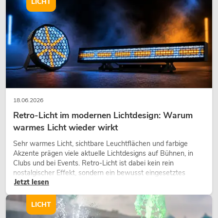
LICHT
18.06.2026
Retro-Licht im modernen Lichtdesign: Warum
warmes Licht wieder wirkt
Sehr warmes Licht, sichtbare Leuchtflächen und farbige
Akzente prägen viele aktuelle Lichtdesigns auf Bühnen, in
Clubs und bei Events. Retro-Licht ist dabei kein rein
nostalgischer Effekt, sondern ein bewusst eingesetztes
Jetzt lesen
Gestaltungsmittel: Es schafft Atmosphäre, gibt Szenen
Charakter und kann technische LED-Setups emotionaler
wirken lassen.
LICHT