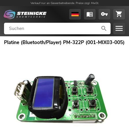
Verkauf nur an Gewerbetreibende. Preise zzgl. MwSt.
Platine (Bluetooth/Player) PM-322P (001-MIX03-005)