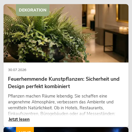
DEKORATION
30.07.2026
Feuerhemmende Kunstpflanzen: Sicherheit und
Design perfekt kombiniert
Pflanzen machen Räume lebendig. Sie schaffen eine
angenehme Atmosphäre, verbessern das Ambiente und
vermitteln Natürlichkeit. Ob in Hotels, Restaurants,
Einkaufszentren, Bürogebäuden oder auf Messeständen:
Jetzt lesen
eine hochwertige Begrünung gehört heute längst zum
modernen Raumkonzept.