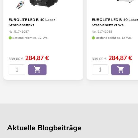
EUROLITE LED B-40 Laser
EUROLITE LED B-40 Lase
Strahleneffekt
Strahleneffekt ws
No. 51741087
No. 51741088
Bestand reicht ca. 12 Wo.
Bestand reicht ca. 12 Wo.
284,87
€
284,87
€
339,00 €
339,00 €
Aktuelle Blogbeiträge