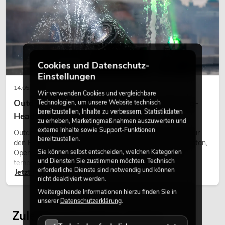
Cookies und Datenschutz-
Einstellungen
14.05.2026
Wir verwenden Cookies und vergleichbare
Outdoor Moving-Heads: Wetterfeste Moving-
Technologien, um unsere Website technisch
bereitzustellen, Inhalte zu verbessern, Statistikdaten
Heads bei Events
zu erheben, Marketingmaßnahmen auszuwerten und
externe Inhalte sowie Support-Funktionen
Outdoor Moving-Heads sind bewegliche Scheinwerfer für
bereitzustellen.
den Einsatz im Freien. Sie werden bei Festivals, Stadtfesten,
Sie können selbst entscheiden, welchen Kategorien
Open-Air-Konzerten, Architekturinszenierungen und
und Diensten Sie zustimmen möchten. Technisch
temporären Außeninstallationen eingesetzt.
erforderliche Dienste sind notwendig und können
Jetzt lesen
nicht deaktiviert werden.
Weitergehende Informationen hierzu finden Sie in
unserer
Datenschutzerklärung
.
Zuletzt angesehene Artikel