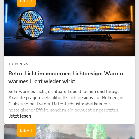
LICHT
18.06.2026
Retro-Licht im modernen Lichtdesign: Warum
warmes Licht wieder wirkt
Sehr warmes Licht, sichtbare Leuchtflächen und farbige
Akzente prägen viele aktuelle Lichtdesigns auf Bühnen, in
Clubs und bei Events. Retro-Licht ist dabei kein rein
nostalgischer Effekt, sondern ein bewusst eingesetztes
Jetzt lesen
Gestaltungsmittel: Es schafft Atmosphäre, gibt Szenen
Charakter und kann technische LED-Setups emotionaler
wirken lassen.
LICHT