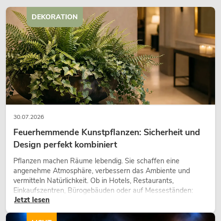
DEKORATION
30.07.2026
Feuerhemmende Kunstpflanzen: Sicherheit und
Design perfekt kombiniert
Pflanzen machen Räume lebendig. Sie schaffen eine
angenehme Atmosphäre, verbessern das Ambiente und
vermitteln Natürlichkeit. Ob in Hotels, Restaurants,
Einkaufszentren, Bürogebäuden oder auf Messeständen:
Jetzt lesen
eine hochwertige Begrünung gehört heute längst zum
modernen Raumkonzept.