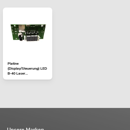
Platine
(Display/Steuerung) LED
B-40 Laser
(CRT_MB_MIX BEAM FX
V1.0)
Unsere Marken