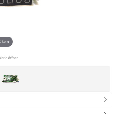
ößern
alerie öffnen