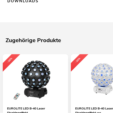
DOWNLOADS
Zugehörige Produkte
-16%
-16%
EUROLITE LED B-40 Laser
EUROLITE LED B-40 Lase
Strahleneffekt
Strahleneffekt ws