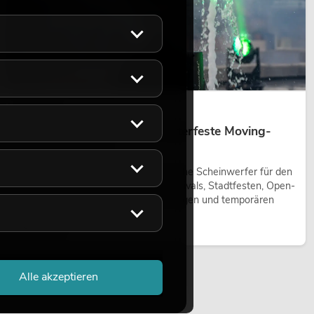
14.05.2026
Outdoor Moving-Heads: Wetterfeste Moving-
Heads bei Events
Outdoor Moving-Heads sind bewegliche Scheinwerfer für den
Einsatz im Freien. Sie werden bei Festivals, Stadtfesten, Open-
Air-Konzerten, Architekturinszenierungen und temporären
Außeninstallationen eingesetzt.
Jetzt lesen
Alle akzeptieren