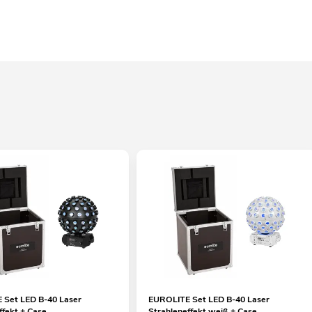
 Set LED B-40 Laser
EUROLITE Set LED B-40 Laser
ffekt + Case
Strahleneffekt weiß + Case