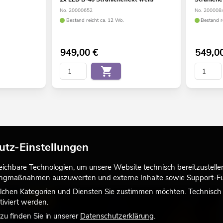
No. 20000652
No. 200008
Bestand reicht ca. 12 Wo.
Bestand r
949,00
€
549,0
utz-Einstellungen
chbare Technologien, um unsere Website technisch bereitzustellen,
tingmaßnahmen auszuwerten und externe Inhalte sowie Support-Fun
lchen Kategorien und Diensten Sie zustimmen möchten. Technisch e
LICHT
iviert werden.
u finden Sie in unserer
Datenschutzerklärung
.