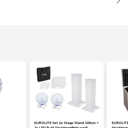
r
EUROLITE Set 2x Stage Stand 100cm +
EUROLITE
2x LED B-40 Strahleneffekt weiß
Strahlene