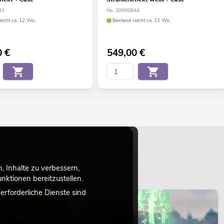
43
No. 20000844
eicht ca. 12 Wo.
Bestand reicht ca. 12 Wo.
0
€
549,00
€
 Inhalte zu verbessern,
ktionen bereitzustellen.
rforderliche Dienste sind
LICHT