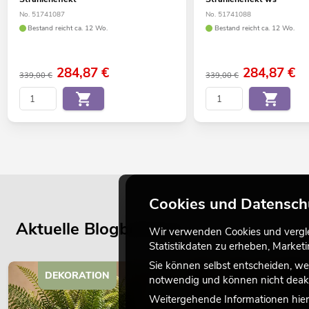
No. 51741087
No. 51741088
Bestand reicht ca. 12 Wo.
Bestand reicht ca. 12 Wo.
284,87
€
284,87
€
339,00 €
339,00 €
Cookies und Datensch
Aktuelle Blogbeiträge
Wir verwenden Cookies und verglei
Statistikdaten zu erheben, Marke
Sie können selbst entscheiden, we
DEKORATION
notwendig und können nicht deakt
Weitergehende Informationen hierz