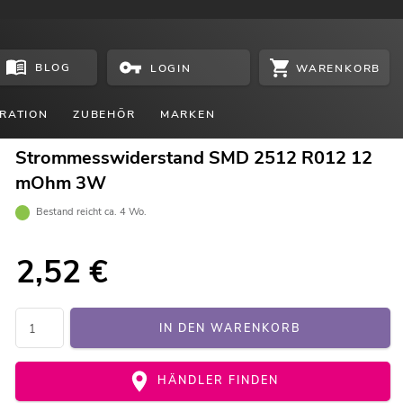
BLOG
WARENKORB
LOGIN
RATION
ZUBEHÖR
MARKEN
Strommesswiderstand SMD 2512 R012 12
mOhm 3W
Bestand reicht ca. 4 Wo.
2,52
€
IN DEN WARENKORB
HÄNDLER FINDEN