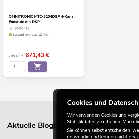
OMNITRONIC MTC-3204DSP 4-Kanal
Endstufe mit DSP
No. 10452431
Bestand reicht ca. 12 Wo.
671,43
€
799,00 €
Cookies und Datensch
Wir verwenden Cookies und verglei
Statistikdaten zu erheben, Marke
Aktuelle Blogbeiträge
Sie können selbst entscheiden, we
notwendig und können nicht deakt