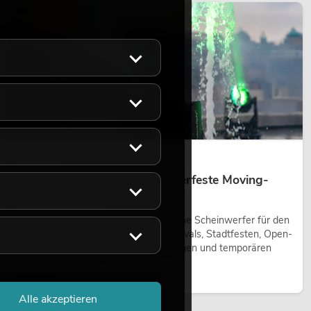
LICHT
14.05.2026
Outdoor Moving-Heads: Wetterfeste Moving-
Heads bei Events
Outdoor Moving-Heads sind bewegliche Scheinwerfer für den
Einsatz im Freien. Sie werden bei Festivals, Stadtfesten, Open-
Air-Konzerten, Architekturinszenierungen und temporären
Außeninstallationen eingesetzt.
Jetzt lesen
Alle akzeptieren