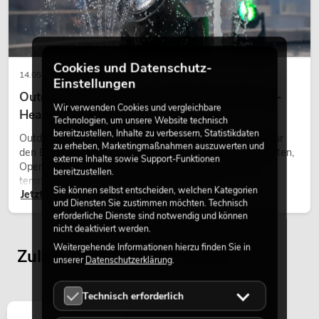
Cookies und Datenschutz-
14.05.2026
Einstellungen
Outdoor Moving-Heads: Wetterfeste Moving-
Wir verwenden Cookies und vergleichbare
Heads bei Events
Technologien, um unsere Website technisch
bereitzustellen, Inhalte zu verbessern, Statistikdaten
Outdoor Moving-Heads sind bewegliche Scheinwerfer für
zu erheben, Marketingmaßnahmen auszuwerten und
den Einsatz im Freien. Sie werden bei Festivals, Stadtfesten,
externe Inhalte sowie Support-Funktionen
Open-Air-Konzerten, Architekturinszenierungen und
bereitzustellen.
temporären Außeninstallationen eingesetzt.
Sie können selbst entscheiden, welchen Kategorien
Jetzt lesen
und Diensten Sie zustimmen möchten. Technisch
erforderliche Dienste sind notwendig und können
nicht deaktiviert werden.
Weitergehende Informationen hierzu finden Sie in
Zuletzt angesehene Artikel
unserer
Datenschutzerklärung
.
Technisch erforderlich