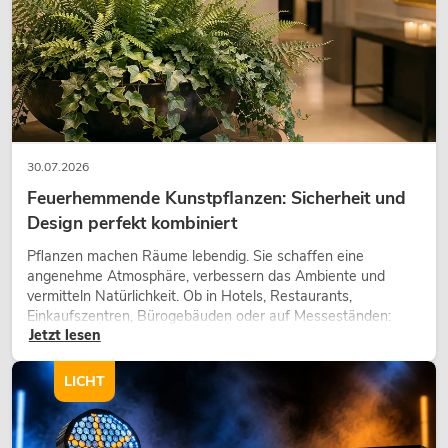
30.07.2026
Feuerhemmende Kunstpflanzen: Sicherheit und
Design perfekt kombiniert
Pflanzen machen Räume lebendig. Sie schaffen eine
angenehme Atmosphäre, verbessern das Ambiente und
vermitteln Natürlichkeit. Ob in Hotels, Restaurants,
Einkaufszentren, Bürogebäuden oder auf Messeständen:
Jetzt lesen
eine hochwertige Begrünung gehört heute längst zum
modernen Raumkonzept.
LICHT