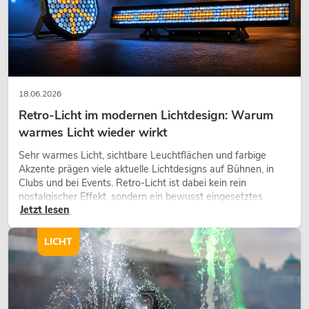
18.06.2026
Retro-Licht im modernen Lichtdesign: Warum
warmes Licht wieder wirkt
Sehr warmes Licht, sichtbare Leuchtflächen und farbige
Akzente prägen viele aktuelle Lichtdesigns auf Bühnen, in
Clubs und bei Events. Retro-Licht ist dabei kein rein
nostalgischer Effekt, sondern ein bewusst eingesetztes
Jetzt lesen
Gestaltungsmittel: Es schafft Atmosphäre, gibt Szenen
Charakter und kann technische LED-Setups emotionaler
wirken lassen.
LICHT