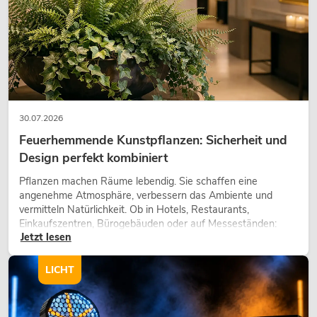
30.07.2026
Feuerhemmende Kunstpflanzen: Sicherheit und
Design perfekt kombiniert
Pflanzen machen Räume lebendig. Sie schaffen eine
angenehme Atmosphäre, verbessern das Ambiente und
vermitteln Natürlichkeit. Ob in Hotels, Restaurants,
Einkaufszentren, Bürogebäuden oder auf Messeständen:
Jetzt lesen
eine hochwertige Begrünung gehört heute längst zum
modernen Raumkonzept.
LICHT