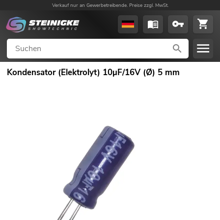
Verkauf nur an Gewerbetreibende. Preise zzgl. MwSt.
Kondensator (Elektrolyt) 10µF/16V (Ø) 5 mm