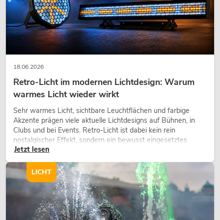
18.06.2026
Retro-Licht im modernen Lichtdesign: Warum
warmes Licht wieder wirkt
Sehr warmes Licht, sichtbare Leuchtflächen und farbige
Akzente prägen viele aktuelle Lichtdesigns auf Bühnen, in
Clubs und bei Events. Retro-Licht ist dabei kein rein
nostalgischer Effekt, sondern ein bewusst eingesetztes
Jetzt lesen
Gestaltungsmittel: Es schafft Atmosphäre, gibt Szenen
Charakter und kann technische LED-Setups emotionaler
wirken lassen.
LICHT