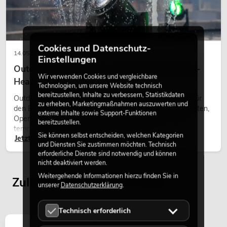
Cookies und Datenschutz-
14.05.2026
Einstellungen
Outdoor Moving-Heads: Wetterfeste Moving-
Wir verwenden Cookies und vergleichbare
Heads bei Events
Technologien, um unsere Website technisch
bereitzustellen, Inhalte zu verbessern, Statistikdaten
Outdoor Moving-Heads sind bewegliche Scheinwerfer für
zu erheben, Marketingmaßnahmen auszuwerten und
den Einsatz im Freien. Sie werden bei Festivals, Stadtfesten,
externe Inhalte sowie Support-Funktionen
Open-Air-Konzerten, Architekturinszenierungen und
bereitzustellen.
temporären Außeninstallationen eingesetzt.
Sie können selbst entscheiden, welchen Kategorien
Jetzt lesen
und Diensten Sie zustimmen möchten. Technisch
erforderliche Dienste sind notwendig und können
nicht deaktiviert werden.
Weitergehende Informationen hierzu finden Sie in
Zuletzt angesehene Artikel
unserer
Datenschutzerklärung
.
Technisch erforderlich