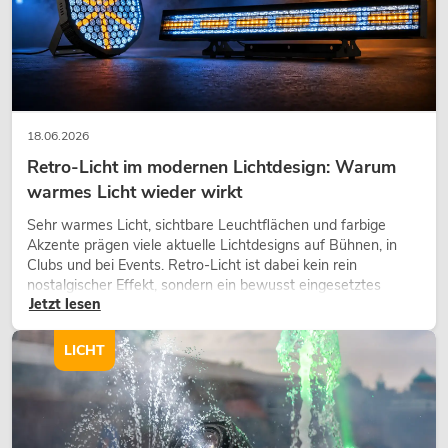
18.06.2026
Retro-Licht im modernen Lichtdesign: Warum
warmes Licht wieder wirkt
Sehr warmes Licht, sichtbare Leuchtflächen und farbige
Akzente prägen viele aktuelle Lichtdesigns auf Bühnen, in
Clubs und bei Events. Retro-Licht ist dabei kein rein
nostalgischer Effekt, sondern ein bewusst eingesetztes
Jetzt lesen
Gestaltungsmittel: Es schafft Atmosphäre, gibt Szenen
Charakter und kann technische LED-Setups emotionaler
wirken lassen.
LICHT