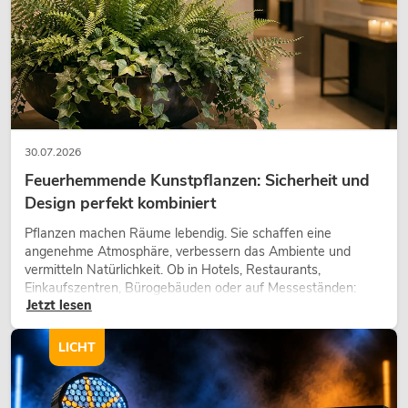
30.07.2026
Feuerhemmende Kunstpflanzen: Sicherheit und
Design perfekt kombiniert
Pflanzen machen Räume lebendig. Sie schaffen eine
angenehme Atmosphäre, verbessern das Ambiente und
vermitteln Natürlichkeit. Ob in Hotels, Restaurants,
Einkaufszentren, Bürogebäuden oder auf Messeständen:
Jetzt lesen
eine hochwertige Begrünung gehört heute längst zum
modernen Raumkonzept.
LICHT