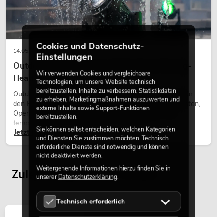
Cookies und Datenschutz-
14.05.2026
Einstellungen
Outdoor Moving-Heads: Wetterfeste Moving-
Wir verwenden Cookies und vergleichbare
Heads bei Events
Technologien, um unsere Website technisch
bereitzustellen, Inhalte zu verbessern, Statistikdaten
Outdoor Moving-Heads sind bewegliche Scheinwerfer für
zu erheben, Marketingmaßnahmen auszuwerten und
den Einsatz im Freien. Sie werden bei Festivals, Stadtfesten,
externe Inhalte sowie Support-Funktionen
Open-Air-Konzerten, Architekturinszenierungen und
bereitzustellen.
temporären Außeninstallationen eingesetzt.
Sie können selbst entscheiden, welchen Kategorien
Jetzt lesen
und Diensten Sie zustimmen möchten. Technisch
erforderliche Dienste sind notwendig und können
nicht deaktiviert werden.
Weitergehende Informationen hierzu finden Sie in
Zuletzt angesehene Artikel
unserer
Datenschutzerklärung
.
Technisch erforderlich