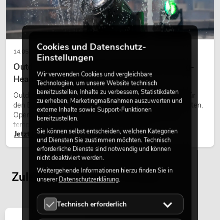
Cookies und Datenschutz-
14.05.2026
Einstellungen
Outdoor Moving-Heads: Wetterfeste Moving-
Wir verwenden Cookies und vergleichbare
Heads bei Events
Technologien, um unsere Website technisch
bereitzustellen, Inhalte zu verbessern, Statistikdaten
Outdoor Moving-Heads sind bewegliche Scheinwerfer für
zu erheben, Marketingmaßnahmen auszuwerten und
den Einsatz im Freien. Sie werden bei Festivals, Stadtfesten,
externe Inhalte sowie Support-Funktionen
Open-Air-Konzerten, Architekturinszenierungen und
bereitzustellen.
temporären Außeninstallationen eingesetzt.
Sie können selbst entscheiden, welchen Kategorien
Jetzt lesen
und Diensten Sie zustimmen möchten. Technisch
erforderliche Dienste sind notwendig und können
nicht deaktiviert werden.
Weitergehende Informationen hierzu finden Sie in
Zuletzt angesehene Artikel
unserer
Datenschutzerklärung
.
Technisch erforderlich