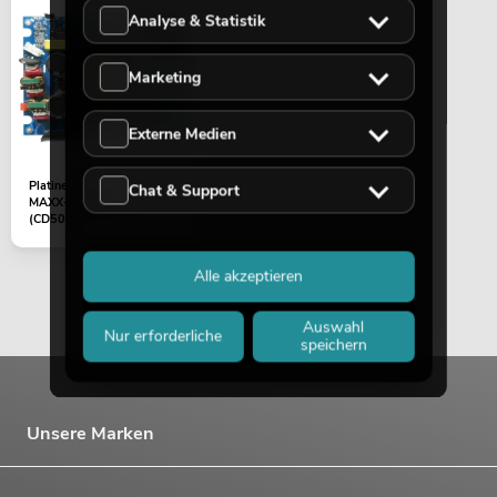
Analyse & Statistik
Marketing
Externe Medien
Platine (Endstufe Sub)
Chat & Support
MAXX-1206DSP 2.1
(CD500)
Alle akzeptieren
Auswahl
Nur erforderliche
speichern
Unsere Marken