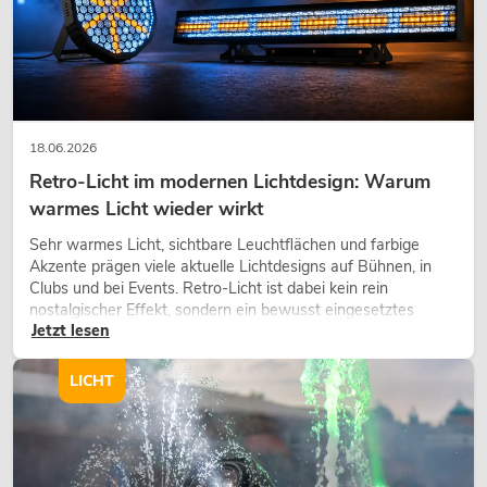
18.06.2026
Retro-Licht im modernen Lichtdesign: Warum
warmes Licht wieder wirkt
Sehr warmes Licht, sichtbare Leuchtflächen und farbige
Akzente prägen viele aktuelle Lichtdesigns auf Bühnen, in
Clubs und bei Events. Retro-Licht ist dabei kein rein
nostalgischer Effekt, sondern ein bewusst eingesetztes
Jetzt lesen
Gestaltungsmittel: Es schafft Atmosphäre, gibt Szenen
Charakter und kann technische LED-Setups emotionaler
wirken lassen.
LICHT