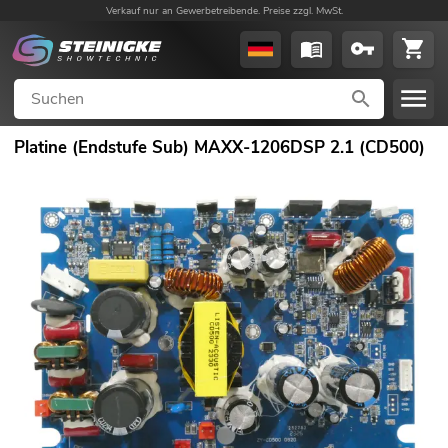
Verkauf nur an Gewerbetreibende. Preise zzgl. MwSt.
Platine (Endstufe Sub) MAXX-1206DSP 2.1 (CD500)