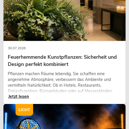
30.07.2026
Feuerhemmende Kunstpflanzen: Sicherheit und
Design perfekt kombiniert
Pflanzen machen Räume lebendig. Sie schaffen eine
angenehme Atmosphäre, verbessern das Ambiente und
vermitteln Natürlichkeit. Ob in Hotels, Restaurants,
Einkaufszentren, Bürogebäuden oder auf Messeständen:
Jetzt lesen
eine hochwertige Begrünung gehört heute längst zum
modernen Raumkonzept.
LICHT