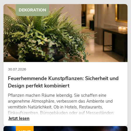
DEKORATION
30.07.2026
Feuerhemmende Kunstpflanzen: Sicherheit und
Design perfekt kombiniert
Pflanzen machen Räume lebendig. Sie schaffen eine
angenehme Atmosphäre, verbessern das Ambiente und
vermitteln Natürlichkeit. Ob in Hotels, Restaurants,
Einkaufszentren, Bürogebäuden oder auf Messeständen:
Jetzt lesen
eine hochwertige Begrünung gehört heute längst zum
modernen Raumkonzept.