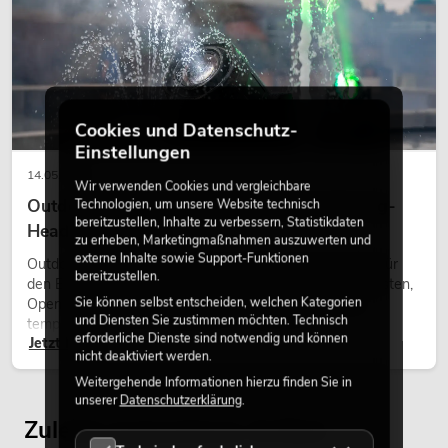
Cookies und Datenschutz-
Einstellungen
14.05.2026
Wir verwenden Cookies und vergleichbare
Outdoor Moving-Heads: Wetterfeste Moving-
Technologien, um unsere Website technisch
bereitzustellen, Inhalte zu verbessern, Statistikdaten
Heads bei Events
zu erheben, Marketingmaßnahmen auszuwerten und
externe Inhalte sowie Support-Funktionen
Outdoor Moving-Heads sind bewegliche Scheinwerfer für
bereitzustellen.
den Einsatz im Freien. Sie werden bei Festivals, Stadtfesten,
Sie können selbst entscheiden, welchen Kategorien
Open-Air-Konzerten, Architekturinszenierungen und
und Diensten Sie zustimmen möchten. Technisch
temporären Außeninstallationen eingesetzt.
erforderliche Dienste sind notwendig und können
Jetzt lesen
nicht deaktiviert werden.
Weitergehende Informationen hierzu finden Sie in
unserer
Datenschutzerklärung
.
Zuletzt angesehene Artikel