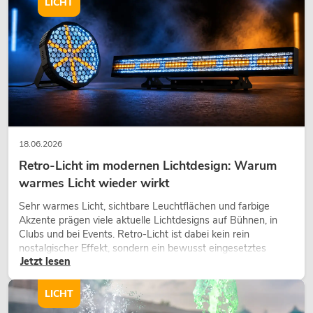
LICHT
18.06.2026
Retro-Licht im modernen Lichtdesign: Warum
warmes Licht wieder wirkt
Sehr warmes Licht, sichtbare Leuchtflächen und farbige
Akzente prägen viele aktuelle Lichtdesigns auf Bühnen, in
Clubs und bei Events. Retro-Licht ist dabei kein rein
nostalgischer Effekt, sondern ein bewusst eingesetztes
Jetzt lesen
Gestaltungsmittel: Es schafft Atmosphäre, gibt Szenen
Charakter und kann technische LED-Setups emotionaler
wirken lassen.
LICHT