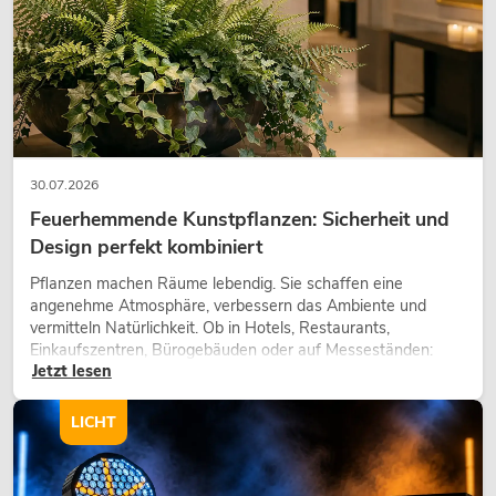
30.07.2026
Feuerhemmende Kunstpflanzen: Sicherheit und
Design perfekt kombiniert
Pflanzen machen Räume lebendig. Sie schaffen eine
angenehme Atmosphäre, verbessern das Ambiente und
vermitteln Natürlichkeit. Ob in Hotels, Restaurants,
Einkaufszentren, Bürogebäuden oder auf Messeständen:
Jetzt lesen
eine hochwertige Begrünung gehört heute längst zum
modernen Raumkonzept.
LICHT