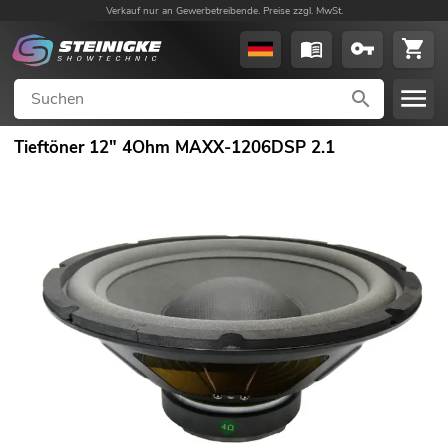
Verkauf nur an Gewerbetreibende. Preise zzgl. MwSt.
Tieftöner 12" 4Ohm MAXX-1206DSP 2.1