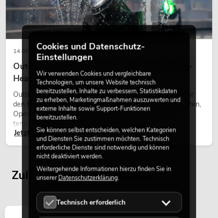
Cookies und Datenschutz-
14.05.2026
Einstellungen
Outdoor Moving-Heads: Wetterfeste Moving-
Wir verwenden Cookies und vergleichbare
Heads bei Events
Technologien, um unsere Website technisch
bereitzustellen, Inhalte zu verbessern, Statistikdaten
Outdoor Moving-Heads sind bewegliche Scheinwerfer für
zu erheben, Marketingmaßnahmen auszuwerten und
den Einsatz im Freien. Sie werden bei Festivals, Stadtfesten,
externe Inhalte sowie Support-Funktionen
Open-Air-Konzerten, Architekturinszenierungen und
bereitzustellen.
temporären Außeninstallationen eingesetzt.
Sie können selbst entscheiden, welchen Kategorien
Jetzt lesen
und Diensten Sie zustimmen möchten. Technisch
erforderliche Dienste sind notwendig und können
nicht deaktiviert werden.
Weitergehende Informationen hierzu finden Sie in
Zuletzt angesehene Artikel
unserer
Datenschutzerklärung
.
Technisch erforderlich