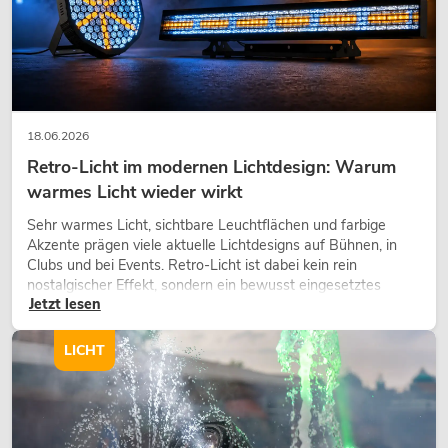
18.06.2026
Retro-Licht im modernen Lichtdesign: Warum
warmes Licht wieder wirkt
Sehr warmes Licht, sichtbare Leuchtflächen und farbige
Akzente prägen viele aktuelle Lichtdesigns auf Bühnen, in
Clubs und bei Events. Retro-Licht ist dabei kein rein
nostalgischer Effekt, sondern ein bewusst eingesetztes
Jetzt lesen
Gestaltungsmittel: Es schafft Atmosphäre, gibt Szenen
Charakter und kann technische LED-Setups emotionaler
wirken lassen.
LICHT