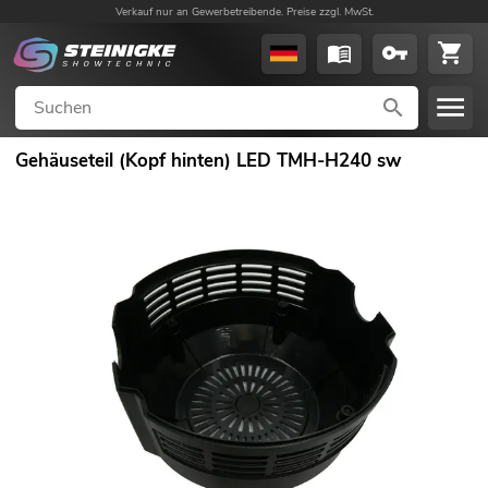
Verkauf nur an Gewerbetreibende. Preise zzgl. MwSt.
Gehäuseteil (Kopf hinten) LED TMH-H240 sw