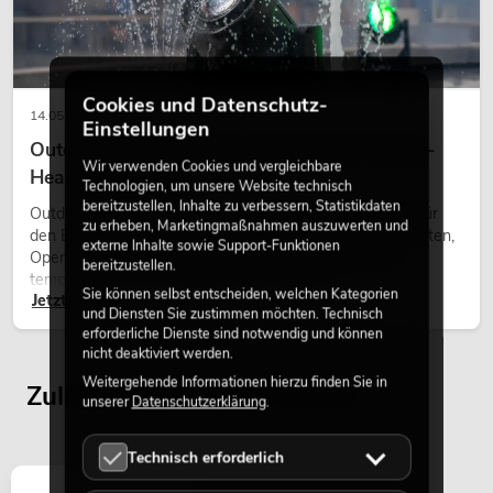
Cookies und Datenschutz-
14.05.2026
Einstellungen
Outdoor Moving-Heads: Wetterfeste Moving-
Wir verwenden Cookies und vergleichbare
Heads bei Events
Technologien, um unsere Website technisch
bereitzustellen, Inhalte zu verbessern, Statistikdaten
Outdoor Moving-Heads sind bewegliche Scheinwerfer für
zu erheben, Marketingmaßnahmen auszuwerten und
den Einsatz im Freien. Sie werden bei Festivals, Stadtfesten,
externe Inhalte sowie Support-Funktionen
Open-Air-Konzerten, Architekturinszenierungen und
bereitzustellen.
temporären Außeninstallationen eingesetzt.
Sie können selbst entscheiden, welchen Kategorien
Jetzt lesen
und Diensten Sie zustimmen möchten. Technisch
erforderliche Dienste sind notwendig und können
nicht deaktiviert werden.
Weitergehende Informationen hierzu finden Sie in
Zuletzt angesehene Artikel
unserer
Datenschutzerklärung
.
Technisch erforderlich