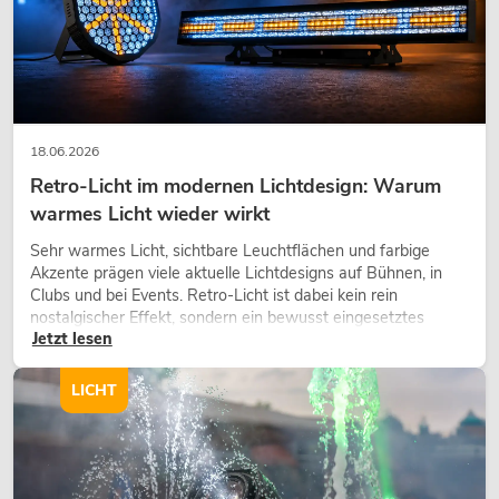
18.06.2026
Retro-Licht im modernen Lichtdesign: Warum
warmes Licht wieder wirkt
Sehr warmes Licht, sichtbare Leuchtflächen und farbige
Akzente prägen viele aktuelle Lichtdesigns auf Bühnen, in
Clubs und bei Events. Retro-Licht ist dabei kein rein
nostalgischer Effekt, sondern ein bewusst eingesetztes
Jetzt lesen
Gestaltungsmittel: Es schafft Atmosphäre, gibt Szenen
Charakter und kann technische LED-Setups emotionaler
wirken lassen.
LICHT