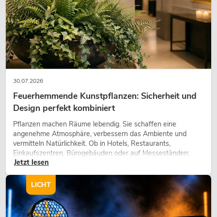
30.07.2026
Feuerhemmende Kunstpflanzen: Sicherheit und
Design perfekt kombiniert
Pflanzen machen Räume lebendig. Sie schaffen eine
angenehme Atmosphäre, verbessern das Ambiente und
vermitteln Natürlichkeit. Ob in Hotels, Restaurants,
Einkaufszentren, Bürogebäuden oder auf Messeständen:
Jetzt lesen
eine hochwertige Begrünung gehört heute längst zum
modernen Raumkonzept.
LICHT