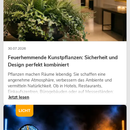
30.07.2026
Feuerhemmende Kunstpflanzen: Sicherheit und
Design perfekt kombiniert
Pflanzen machen Räume lebendig. Sie schaffen eine
angenehme Atmosphäre, verbessern das Ambiente und
vermitteln Natürlichkeit. Ob in Hotels, Restaurants,
Einkaufszentren, Bürogebäuden oder auf Messeständen:
Jetzt lesen
eine hochwertige Begrünung gehört heute längst zum
modernen Raumkonzept.
LICHT