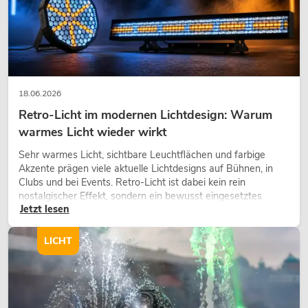
18.06.2026
Retro-Licht im modernen Lichtdesign: Warum
warmes Licht wieder wirkt
Sehr warmes Licht, sichtbare Leuchtflächen und farbige
Akzente prägen viele aktuelle Lichtdesigns auf Bühnen, in
Clubs und bei Events. Retro-Licht ist dabei kein rein
nostalgischer Effekt, sondern ein bewusst eingesetztes
Jetzt lesen
Gestaltungsmittel: Es schafft Atmosphäre, gibt Szenen
Charakter und kann technische LED-Setups emotionaler
wirken lassen.
LICHT