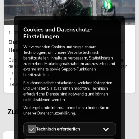
Cookies und Datenschutz-
14.05.2026
Einstellungen
Outdoor Moving-Heads: Wetterfeste Moving-
Wir verwenden Cookies und vergleichbare
Heads bei Events
Technologien, um unsere Website technisch
bereitzustellen, Inhalte zu verbessern, Statistikdaten
Outdoor Moving-Heads sind bewegliche Scheinwerfer für
zu erheben, Marketingmaßnahmen auszuwerten und
den Einsatz im Freien. Sie werden bei Festivals, Stadtfesten,
externe Inhalte sowie Support-Funktionen
Open-Air-Konzerten, Architekturinszenierungen und
bereitzustellen.
temporären Außeninstallationen eingesetzt.
Sie können selbst entscheiden, welchen Kategorien
Jetzt lesen
und Diensten Sie zustimmen möchten. Technisch
erforderliche Dienste sind notwendig und können
nicht deaktiviert werden.
Weitergehende Informationen hierzu finden Sie in
Zuletzt angesehene Artikel
unserer
Datenschutzerklärung
.
Technisch erforderlich