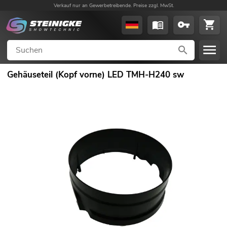
Verkauf nur an Gewerbetreibende. Preise zzgl. MwSt.
Gehäuseteil (Kopf vorne) LED TMH-H240 sw