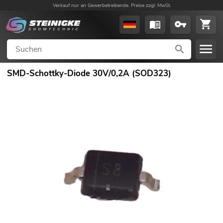
Verkauf nur an Gewerbetreibende. Preise zzgl. MwSt.
SMD-Schottky-Diode 30V/0,2A (SOD323)