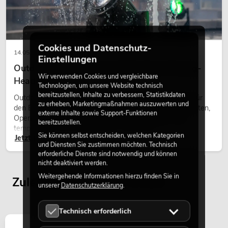
Cookies und Datenschutz-
14.05.2026
Einstellungen
Outdoor Moving-Heads: Wetterfeste Moving-
OMNITRONIC PAS MK3 Performer Set
Wir verwenden Cookies und vergleichbare
Heads bei Events
Artikel nicht mehr verfügbar
No. 20000745
Technologien, um unsere Website technisch
bereitzustellen, Inhalte zu verbessern, Statistikdaten
Outdoor Moving-Heads sind bewegliche Scheinwerfer für
zu erheben, Marketingmaßnahmen auszuwerten und
den Einsatz im Freien. Sie werden bei Festivals, Stadtfesten,
externe Inhalte sowie Support-Funktionen
Open-Air-Konzerten, Architekturinszenierungen und
bereitzustellen.
temporären Außeninstallationen eingesetzt.
Sie können selbst entscheiden, welchen Kategorien
Jetzt lesen
und Diensten Sie zustimmen möchten. Technisch
erforderliche Dienste sind notwendig und können
nicht deaktiviert werden.
Weitergehende Informationen hierzu finden Sie in
Zuletzt angesehene Artikel
unserer
Datenschutzerklärung
.
Technisch erforderlich