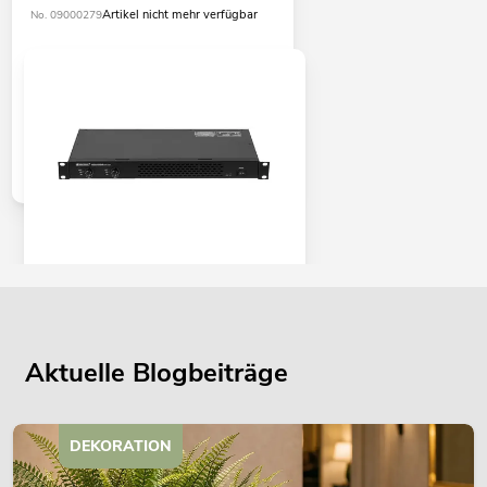
Artikel nicht mehr verfügbar
No. 09000279
OMNITRONIC XDA-1002 Class-D-
Verstärker
No. 10451635
Bestand reicht ca. 12 Wo.
Aktuelle Blogbeiträge
345,00
€
DEKORATION