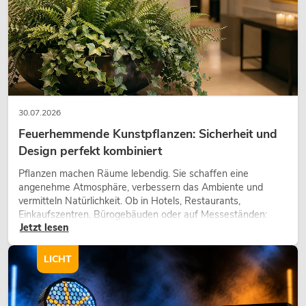
30.07.2026
Feuerhemmende Kunstpflanzen: Sicherheit und
Design perfekt kombiniert
PSSO PA Set PRO S MK2
Pflanzen machen Räume lebendig. Sie schaffen eine
Artikel nicht mehr verfügbar
No. 20000456
angenehme Atmosphäre, verbessern das Ambiente und
vermitteln Natürlichkeit. Ob in Hotels, Restaurants,
Einkaufszentren, Bürogebäuden oder auf Messeständen:
Jetzt lesen
eine hochwertige Begrünung gehört heute längst zum
modernen Raumkonzept.
LICHT