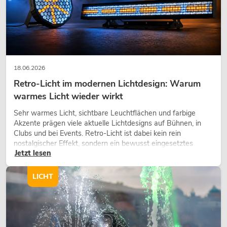
PSSO PA Set PRO M MK2
Artikel nicht mehr verfügbar
No. 20000457
18.06.2026
Retro-Licht im modernen Lichtdesign: Warum
warmes Licht wieder wirkt
Sehr warmes Licht, sichtbare Leuchtflächen und farbige
Akzente prägen viele aktuelle Lichtdesigns auf Bühnen, in
Clubs und bei Events. Retro-Licht ist dabei kein rein
nostalgischer Effekt, sondern ein bewusst eingesetztes
Jetzt lesen
Gestaltungsmittel: Es schafft Atmosphäre, gibt Szenen
PSSO PA Set PRO L MK2
Charakter und kann technische LED-Setups emotionaler
wirken lassen.
Artikel nicht mehr verfügbar
No. 20000458
LICHT