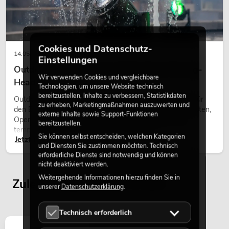
Cookies und Datenschutz-
14.05.2026
Einstellungen
Outdoor Moving-Heads: Wetterfeste Moving-
Wir verwenden Cookies und vergleichbare
Heads bei Events
Technologien, um unsere Website technisch
bereitzustellen, Inhalte zu verbessern, Statistikdaten
Outdoor Moving-Heads sind bewegliche Scheinwerfer für
zu erheben, Marketingmaßnahmen auszuwerten und
den Einsatz im Freien. Sie werden bei Festivals, Stadtfesten,
externe Inhalte sowie Support-Funktionen
Open-Air-Konzerten, Architekturinszenierungen und
bereitzustellen.
temporären Außeninstallationen eingesetzt.
Sie können selbst entscheiden, welchen Kategorien
Jetzt lesen
und Diensten Sie zustimmen möchten. Technisch
erforderliche Dienste sind notwendig und können
nicht deaktiviert werden.
Weitergehende Informationen hierzu finden Sie in
Zuletzt angesehene Artikel
unserer
Datenschutzerklärung
.
Technisch erforderlich