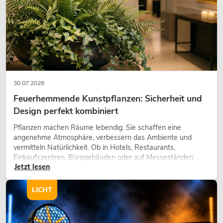
30.07.2026
Feuerhemmende Kunstpflanzen: Sicherheit und
Design perfekt kombiniert
Pflanzen machen Räume lebendig. Sie schaffen eine
angenehme Atmosphäre, verbessern das Ambiente und
vermitteln Natürlichkeit. Ob in Hotels, Restaurants,
Einkaufszentren, Bürogebäuden oder auf Messeständen:
Jetzt lesen
eine hochwertige Begrünung gehört heute längst zum
modernen Raumkonzept.
LICHT