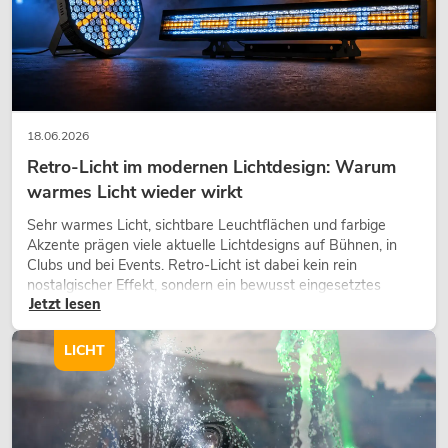
18.06.2026
Retro-Licht im modernen Lichtdesign: Warum
warmes Licht wieder wirkt
Sehr warmes Licht, sichtbare Leuchtflächen und farbige
Akzente prägen viele aktuelle Lichtdesigns auf Bühnen, in
Clubs und bei Events. Retro-Licht ist dabei kein rein
nostalgischer Effekt, sondern ein bewusst eingesetztes
Jetzt lesen
Gestaltungsmittel: Es schafft Atmosphäre, gibt Szenen
Charakter und kann technische LED-Setups emotionaler
wirken lassen.
LICHT