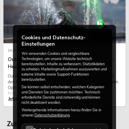
Cookies und Datenschutz-
OMNITRONIC PAS-212A MK3 2-Wege-
Einstellungen
Top, aktiv, DSP
14.05.2026
Artikel nicht mehr verfügbar
No. 11039479
Wir verwenden Cookies und vergleichbare
Outdoor Moving-Heads: Wetterfeste Moving-
Technologien, um unsere Website technisch
bereitzustellen, Inhalte zu verbessern, Statistikdaten
Heads bei Events
zu erheben, Marketingmaßnahmen auszuwerten und
externe Inhalte sowie Support-Funktionen
Outdoor Moving-Heads sind bewegliche Scheinwerfer für
bereitzustellen.
den Einsatz im Freien. Sie werden bei Festivals, Stadtfesten,
Sie können selbst entscheiden, welchen Kategorien
Open-Air-Konzerten, Architekturinszenierungen und
und Diensten Sie zustimmen möchten. Technisch
temporären Außeninstallationen eingesetzt.
erforderliche Dienste sind notwendig und können
Jetzt lesen
nicht deaktiviert werden.
Weitergehende Informationen hierzu finden Sie in
unserer
Datenschutzerklärung
.
Zuletzt angesehene Artikel
OMNITRONIC PAS-215 MK3 2-Wege-
Top