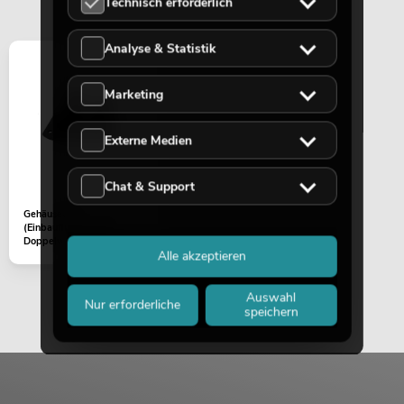
Technisch erforderlich
Artikel nicht mehr verfügbar
No. 11039482
Analyse & Statistik
Marketing
Externe Medien
Chat & Support
Gehäuseteil
(Einbauflansch) mit
OMNITRONIC PAS-215A MK3 2-Wege-
Doppelwinkel PAS MK3
Top, aktiv, DSP
Alle akzeptieren
Artikel nicht mehr verfügbar
No. 11039483
Auswahl
Nur erforderliche
speichern