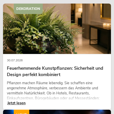
DEKORATION
OMNITRONIC PAS-210 MK3 2-Wege-
Top
Artikel nicht mehr verfügbar
No. 11039474
30.07.2026
Feuerhemmende Kunstpflanzen: Sicherheit und
Design perfekt kombiniert
Pflanzen machen Räume lebendig. Sie schaffen eine
angenehme Atmosphäre, verbessern das Ambiente und
vermitteln Natürlichkeit. Ob in Hotels, Restaurants,
Einkaufszentren, Bürogebäuden oder auf Messeständen:
Jetzt lesen
eine hochwertige Begrünung gehört heute längst zum
modernen Raumkonzept.