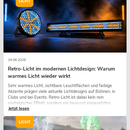
LICHT
OMNITRONIC PAS-210A MK3 2-Wege-
Top, aktiv, DSP
Artikel nicht mehr verfügbar
No. 11039475
18.06.2026
Retro-Licht im modernen Lichtdesign: Warum
warmes Licht wieder wirkt
Sehr warmes Licht, sichtbare Leuchtflächen und farbige
OMNITRONIC PAS-212 MK3 2-Wege-
Akzente prägen viele aktuelle Lichtdesigns auf Bühnen, in
Top
Clubs und bei Events. Retro-Licht ist dabei kein rein
Artikel nicht mehr verfügbar
No. 11039478
nostalgischer Effekt, sondern ein bewusst eingesetztes
Jetzt lesen
Gestaltungsmittel: Es schafft Atmosphäre, gibt Szenen
Charakter und kann technische LED-Setups emotionaler
wirken lassen.
LICHT