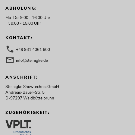
ABHOLUNG:
Mo.-Do. 9:00 - 16:00 Uhr
Fr. 9:00 - 15:00 Uhr
EUROLITE Set 3x AKKU PT-100/32
Pixel DMX Tube + Soft-Bag
KONTAKT:
No. 20001019
Bestand reicht ca. 12 Wo.
+49 931 4061 600
info@steinigke.de
799,00
€
ANSCHRIFT:
Steinigke Showtechnic GmbH
Andreas-Bauer-Str. 5
D-97297 Waldbüttelbrunn
ZUGEHÖRIGKEIT: