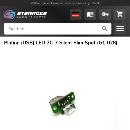
Verkauf nur an Gewerbetreibende. Preise zzgl. MwSt.
Platine (USB) LED 7C-7 Silent Slim Spot (G1-028)