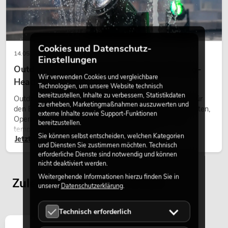
Cookies und Datenschutz-
14.05.2026
Einstellungen
Outdoor Moving-Heads: Wetterfeste Moving-
Wir verwenden Cookies und vergleichbare
Heads bei Events
Technologien, um unsere Website technisch
bereitzustellen, Inhalte zu verbessern, Statistikdaten
Outdoor Moving-Heads sind bewegliche Scheinwerfer für
EUROLITE Set 4x AKKU TL-3 QCL
zu erheben, Marketingmaßnahmen auszuwerten und
den Einsatz im Freien. Sie werden bei Festivals, Stadtfesten,
RGB+UV Trusslight + Case
externe Inhalte sowie Support-Funktionen
Open-Air-Konzerten, Architekturinszenierungen und
Artikel nicht mehr verfügbar
No. 20000853
bereitzustellen.
temporären Außeninstallationen eingesetzt.
Sie können selbst entscheiden, welchen Kategorien
Jetzt lesen
und Diensten Sie zustimmen möchten. Technisch
erforderliche Dienste sind notwendig und können
nicht deaktiviert werden.
Weitergehende Informationen hierzu finden Sie in
Zuletzt angesehene Artikel
unserer
Datenschutzerklärung
.
Technisch erforderlich