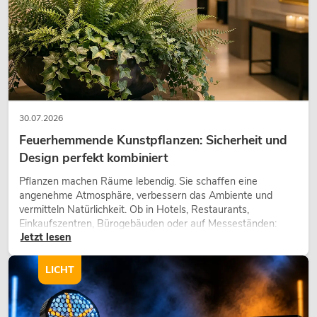
30.07.2026
Feuerhemmende Kunstpflanzen: Sicherheit und
Design perfekt kombiniert
EUROLITE Set 4x LED 7C-12 Silent
Pflanzen machen Räume lebendig. Sie schaffen eine
Slim Spot + Case
angenehme Atmosphäre, verbessern das Ambiente und
No. 20000682
vermitteln Natürlichkeit. Ob in Hotels, Restaurants,
nur noch wenige verfügbar
Einkaufszentren, Bürogebäuden oder auf Messeständen:
Jetzt lesen
eine hochwertige Begrünung gehört heute längst zum
modernen Raumkonzept.
1.649,00
€
LICHT