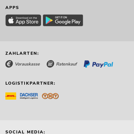
APPS
ZAHLARTEN:
EUROLITE LED Theatre COB 100 WW
No. 41602010
Vorauskasse
Ratenkauf
Bestand reicht ca. 12 Wo.
LOGISTIKPARTNER:
199,00
€
SOCIAL MEDIA: