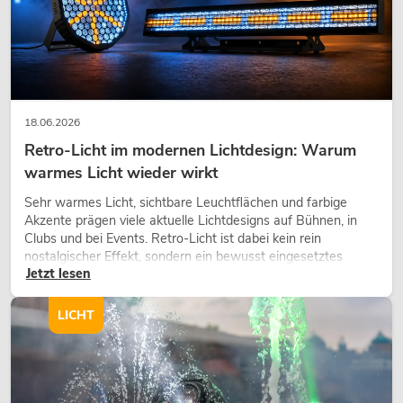
18.06.2026
Retro-Licht im modernen Lichtdesign: Warum
warmes Licht wieder wirkt
Sehr warmes Licht, sichtbare Leuchtflächen und farbige
EUROLITE Set 4x AKKU TL-3 QCL
RGB+UV Trusslight + SB-4 Soft-Bag
Akzente prägen viele aktuelle Lichtdesigns auf Bühnen, in
Clubs und bei Events. Retro-Licht ist dabei kein rein
No. 20000852
nostalgischer Effekt, sondern ein bewusst eingesetztes
Bestand reicht ca. 12 Wo.
Jetzt lesen
Gestaltungsmittel: Es schafft Atmosphäre, gibt Szenen
Charakter und kann technische LED-Setups emotionaler
wirken lassen.
549,00
€
LICHT