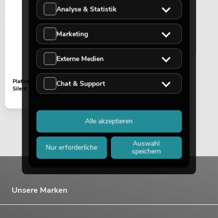
Analyse & Statistik
EUROLITE Set 4x AKKU TL-3 QCL
RGB+UV Trusslight + Case mit
Marketing
Ladefunktion
No. 20000854
Bestand reicht ca. 12 Wo.
Externe Medien
739,00
€
Platine (USB) LED 7C-7
Chat & Support
Silent Slim Spot (G1-028)
Alle akzeptieren
Auswahl
Nur erforderliche
speichern
Unsere Marken