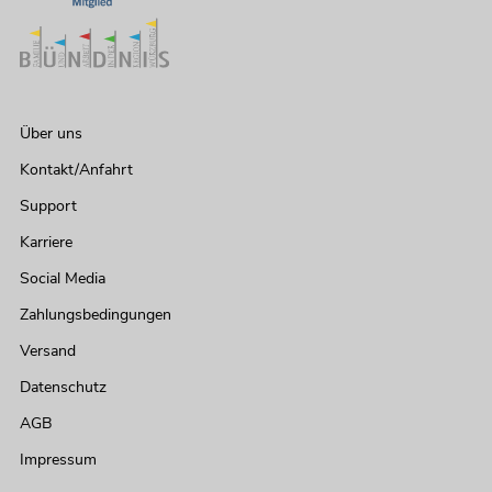
EUROLITE LED PLL-704 3200K Panel
Artikel nicht mehr verfügbar
No. 40001830
Über uns
Kontakt/Anfahrt
Support
Karriere
Social Media
Zahlungsbedingungen
Versand
EUROLITE LED PLL-168 CW/WW
Datenschutz
Panel
Artikel nicht mehr verfügbar
No. 40001850
AGB
Impressum