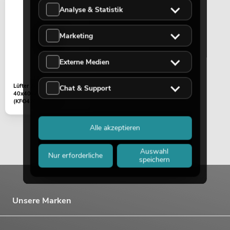
PSSO PA Set PRO M MK2
Analyse & Statistik
Artikel nicht mehr verfügbar
No. 20000457
Marketing
Externe Medien
Lüfter 24V/0,07A
Chat & Support
40x40x20mm
(KFO420S2MR-R)
Alle akzeptieren
PSSO PA Set PRO L MK2
Artikel nicht mehr verfügbar
No. 20000458
Auswahl
Nur erforderliche
speichern
Unsere Marken