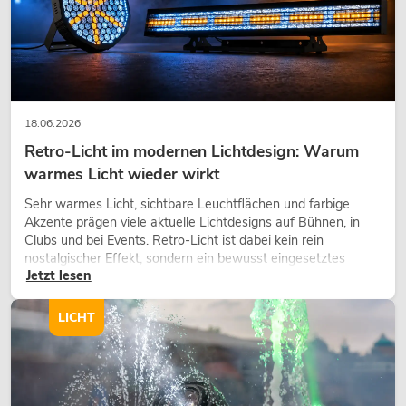
18.06.2026
Retro-Licht im modernen Lichtdesign: Warum
warmes Licht wieder wirkt
OMNITRONIC XDA-2402 Class-D-
Sehr warmes Licht, sichtbare Leuchtflächen und farbige
Verstärker
Akzente prägen viele aktuelle Lichtdesigns auf Bühnen, in
No. 10451636
Clubs und bei Events. Retro-Licht ist dabei kein rein
Bestand reicht ca. 12 Wo.
nostalgischer Effekt, sondern ein bewusst eingesetztes
Jetzt lesen
Gestaltungsmittel: Es schafft Atmosphäre, gibt Szenen
Charakter und kann technische LED-Setups emotionaler
549,00
€
wirken lassen.
LICHT