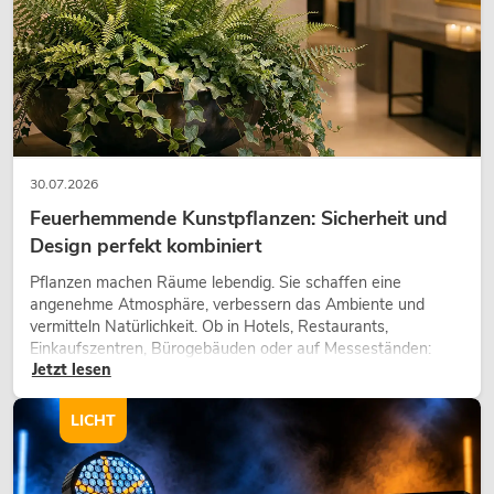
30.07.2026
Feuerhemmende Kunstpflanzen: Sicherheit und
Design perfekt kombiniert
OMNITRONIC XDA-1002 Class-D-
Verstärker
Pflanzen machen Räume lebendig. Sie schaffen eine
angenehme Atmosphäre, verbessern das Ambiente und
No. 10451635
vermitteln Natürlichkeit. Ob in Hotels, Restaurants,
Bestand reicht ca. 12 Wo.
Einkaufszentren, Bürogebäuden oder auf Messeständen:
Jetzt lesen
eine hochwertige Begrünung gehört heute längst zum
modernen Raumkonzept.
345,00
€
LICHT