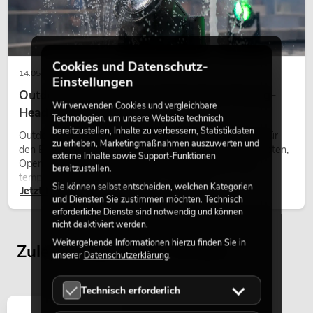
Cookies und Datenschutz-
14.05.2026
Einstellungen
Outdoor Moving-Heads: Wetterfeste Moving-
Wir verwenden Cookies und vergleichbare
Heads bei Events
Technologien, um unsere Website technisch
PSSO PA Set PRO S MK2
bereitzustellen, Inhalte zu verbessern, Statistikdaten
Outdoor Moving-Heads sind bewegliche Scheinwerfer für
Artikel nicht mehr verfügbar
No. 20000456
zu erheben, Marketingmaßnahmen auszuwerten und
den Einsatz im Freien. Sie werden bei Festivals, Stadtfesten,
externe Inhalte sowie Support-Funktionen
Open-Air-Konzerten, Architekturinszenierungen und
bereitzustellen.
temporären Außeninstallationen eingesetzt.
Sie können selbst entscheiden, welchen Kategorien
Jetzt lesen
und Diensten Sie zustimmen möchten. Technisch
erforderliche Dienste sind notwendig und können
nicht deaktiviert werden.
Weitergehende Informationen hierzu finden Sie in
Zuletzt angesehene Artikel
unserer
Datenschutzerklärung
.
Technisch erforderlich