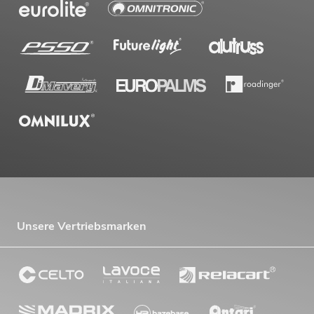
OMNITRONIC PAS MK3 Performer Set
Artikel nicht mehr verfügbar
No. 20000745
Unsere Vertriebsmarken