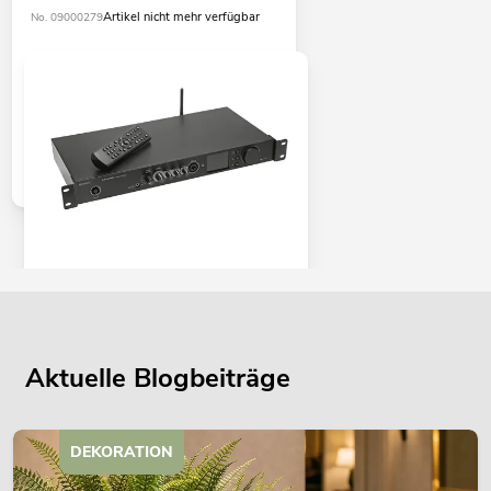
Artikel nicht mehr verfügbar
No. 09000279
OMNITRONIC DJP-900NET Class-D
Verstärker mit Internetradio
No. 10451604
Bestand reicht ca. 12 Wo.
Aktuelle Blogbeiträge
459,00
€
DEKORATION