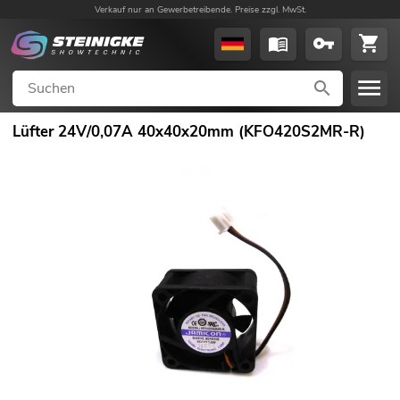
Verkauf nur an Gewerbetreibende. Preise zzgl. MwSt.
Lüfter 24V/0,07A 40x40x20mm (KFO420S2MR-R)