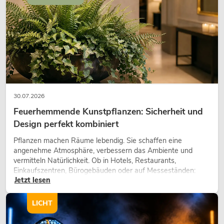
30.07.2026
Feuerhemmende Kunstpflanzen: Sicherheit und
Design perfekt kombiniert
Pflanzen machen Räume lebendig. Sie schaffen eine
angenehme Atmosphäre, verbessern das Ambiente und
vermitteln Natürlichkeit. Ob in Hotels, Restaurants,
Einkaufszentren, Bürogebäuden oder auf Messeständen:
Jetzt lesen
eine hochwertige Begrünung gehört heute längst zum
modernen Raumkonzept.
LICHT