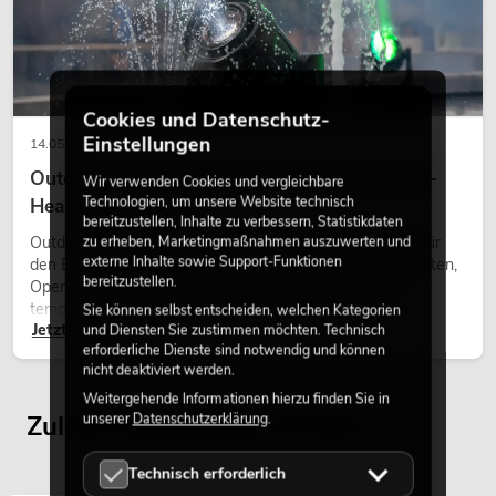
Cookies und Datenschutz-
Einstellungen
14.05.2026
Outdoor Moving-Heads: Wetterfeste Moving-
Wir verwenden Cookies und vergleichbare
Technologien, um unsere Website technisch
Heads bei Events
bereitzustellen, Inhalte zu verbessern, Statistikdaten
zu erheben, Marketingmaßnahmen auszuwerten und
Outdoor Moving-Heads sind bewegliche Scheinwerfer für
externe Inhalte sowie Support-Funktionen
den Einsatz im Freien. Sie werden bei Festivals, Stadtfesten,
bereitzustellen.
Open-Air-Konzerten, Architekturinszenierungen und
temporären Außeninstallationen eingesetzt.
Sie können selbst entscheiden, welchen Kategorien
Jetzt lesen
und Diensten Sie zustimmen möchten. Technisch
erforderliche Dienste sind notwendig und können
nicht deaktiviert werden.
Weitergehende Informationen hierzu finden Sie in
unserer
Datenschutzerklärung
.
Zuletzt angesehene Artikel
Technisch erforderlich