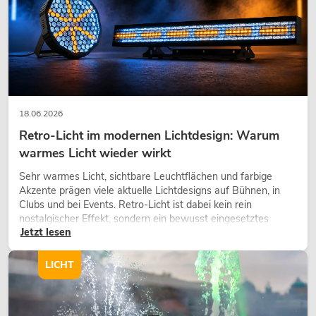
18.06.2026
Retro-Licht im modernen Lichtdesign: Warum
warmes Licht wieder wirkt
Sehr warmes Licht, sichtbare Leuchtflächen und farbige
Akzente prägen viele aktuelle Lichtdesigns auf Bühnen, in
Clubs und bei Events. Retro-Licht ist dabei kein rein
nostalgischer Effekt, sondern ein bewusst eingesetztes
Jetzt lesen
Gestaltungsmittel: Es schafft Atmosphäre, gibt Szenen
Charakter und kann technische LED-Setups emotionaler
wirken lassen.
LICHT