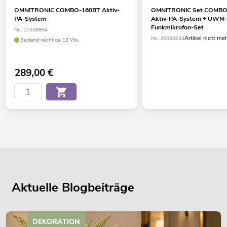
OMNITRONIC COMBO-160BT Aktiv-
OMNITRONIC Set COMBO
PA-System
Aktiv-PA-System + UWM
Funkmikrofon-Set
No. 11038894
Artikel nicht me
No. 20000634
Bestand reicht ca. 12 Wo.
289,00
€
Aktuelle Blogbeiträge
DEKORATION