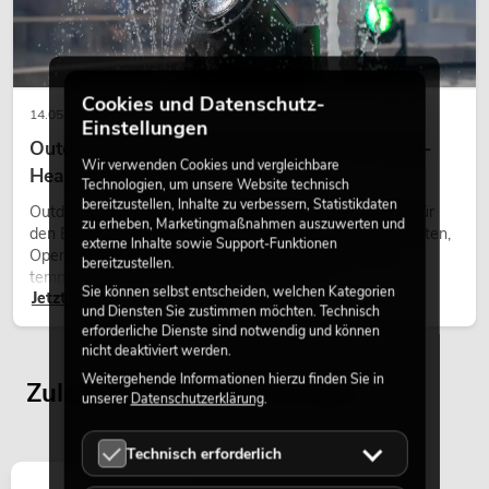
Bestand reicht ca. 12 Wo.
1.199,00
€
Cookies und Datenschutz-
14.05.2026
Einstellungen
Outdoor Moving-Heads: Wetterfeste Moving-
Wir verwenden Cookies und vergleichbare
Heads bei Events
Technologien, um unsere Website technisch
bereitzustellen, Inhalte zu verbessern, Statistikdaten
Outdoor Moving-Heads sind bewegliche Scheinwerfer für
zu erheben, Marketingmaßnahmen auszuwerten und
den Einsatz im Freien. Sie werden bei Festivals, Stadtfesten,
externe Inhalte sowie Support-Funktionen
Open-Air-Konzerten, Architekturinszenierungen und
bereitzustellen.
temporären Außeninstallationen eingesetzt.
Sie können selbst entscheiden, welchen Kategorien
Jetzt lesen
und Diensten Sie zustimmen möchten. Technisch
erforderliche Dienste sind notwendig und können
nicht deaktiviert werden.
EUROLITE Set LED Multi FX Laser Bar
Weitergehende Informationen hierzu finden Sie in
Zuletzt angesehene Artikel
+ Soft-Bag
unserer
Datenschutzerklärung
.
No. 20000933
Bestand reicht ca. 12 Wo.
Technisch erforderlich