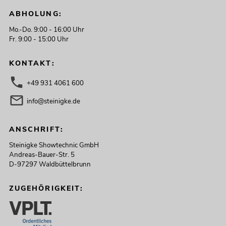
ABHOLUNG:
-16%
Mo.-Do. 9:00 - 16:00 Uhr
Fr. 9:00 - 15:00 Uhr
KONTAKT:
+49 931 4061 600
info@steinigke.de
EUROLITE LED B-40 Laser
ANSCHRIFT:
Strahleneffekt ws
No. 51741088
Steinigke Showtechnic GmbH
Bestand reicht ca. 12 Wo.
Andreas-Bauer-Str. 5
D-97297 Waldbüttelbrunn
284,87
€
339,00 €
ZUGEHÖRIGKEIT: