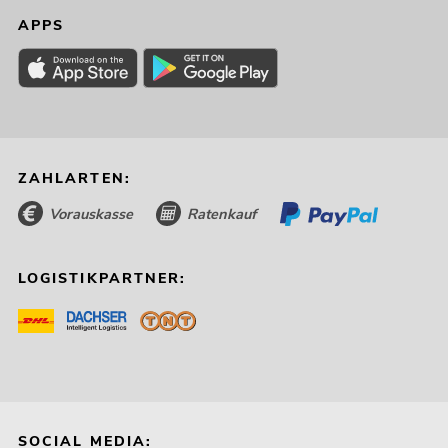
APPS
ZAHLARTEN:
EUROLITE Set 2x Stage Stand 100cm +
2x LED B-40 Strahleneffekt weiß
Vorauskasse
Ratenkauf
No. 20000652
Bestand reicht ca. 12 Wo.
LOGISTIKPARTNER:
949,00
€
SOCIAL MEDIA: