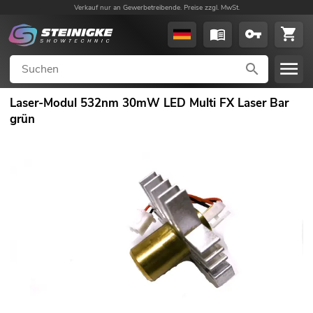
Verkauf nur an Gewerbetreibende. Preise zzgl. MwSt.
Laser-Modul 532nm 30mW LED Multi FX Laser Bar
grün