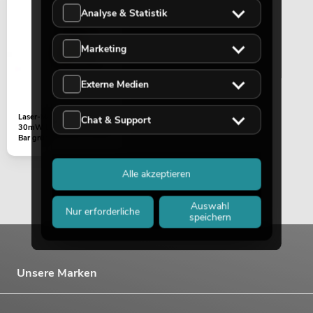
Analyse & Statistik
289,00
€
Marketing
Externe Medien
Laser-Modul 532nm
Chat & Support
30mW LED Multi FX Laser
Bar grün
Alle akzeptieren
Auswahl
Nur erforderliche
speichern
EUROLITE LED Multi FX Laser Bar
No. 51741075
Bestand reicht ca. 9 Wo.
Unsere Marken
259,00
€