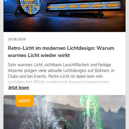
Bestand reicht ca. 12 Wo.
499,00
€
18.06.2026
Retro-Licht im modernen Lichtdesign: Warum
warmes Licht wieder wirkt
Sehr warmes Licht, sichtbare Leuchtflächen und farbige
Akzente prägen viele aktuelle Lichtdesigns auf Bühnen, in
Clubs und bei Events. Retro-Licht ist dabei kein rein
nostalgischer Effekt, sondern ein bewusst eingesetztes
Jetzt lesen
Gestaltungsmittel: Es schafft Atmosphäre, gibt Szenen
Charakter und kann technische LED-Setups emotionaler
wirken lassen.
LICHT
EUROLITE Set 2x LED KLS Laser Bar
PRO + Easy Show + 2x M-4
Boxenhochständer
No. 20000868