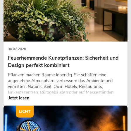
EUROLITE Set LED KLS Laser Bar Pro
FX + Boxenhochständer heavy, Alu sw
Artikel nicht mehr verfügbar
No. 20000289
30.07.2026
Feuerhemmende Kunstpflanzen: Sicherheit und
Design perfekt kombiniert
Pflanzen machen Räume lebendig. Sie schaffen eine
angenehme Atmosphäre, verbessern das Ambiente und
vermitteln Natürlichkeit. Ob in Hotels, Restaurants,
Einkaufszentren, Bürogebäuden oder auf Messeständen:
Jetzt lesen
eine hochwertige Begrünung gehört heute längst zum
modernen Raumkonzept.
LICHT
EUROLITE Set LED KLS Laser Bar PRO
FX-Lichtset + M-4 Boxenhochständer
No. 20000452