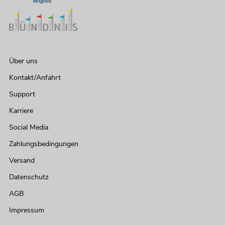
Über uns
Kontakt/Anfahrt
Support
EUROLITE LED Compact Multi FX Laser
Karriere
Bar
No. 51741098
Social Media
Bestand reicht ca. 12 Wo.
Zahlungsbedingungen
Versand
199,00
€
Datenschutz
AGB
Impressum