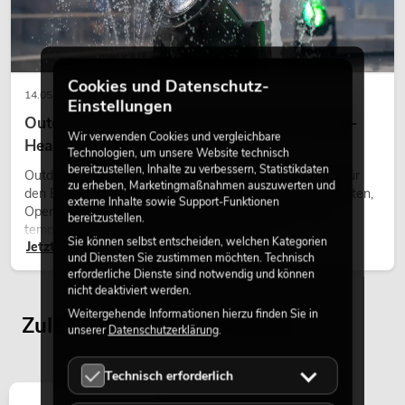
Cookies und Datenschutz-
14.05.2026
Einstellungen
Outdoor Moving-Heads: Wetterfeste Moving-
Wir verwenden Cookies und vergleichbare
Heads bei Events
Technologien, um unsere Website technisch
bereitzustellen, Inhalte zu verbessern, Statistikdaten
Outdoor Moving-Heads sind bewegliche Scheinwerfer für
zu erheben, Marketingmaßnahmen auszuwerten und
den Einsatz im Freien. Sie werden bei Festivals, Stadtfesten,
externe Inhalte sowie Support-Funktionen
Open-Air-Konzerten, Architekturinszenierungen und
bereitzustellen.
temporären Außeninstallationen eingesetzt.
Sie können selbst entscheiden, welchen Kategorien
Jetzt lesen
und Diensten Sie zustimmen möchten. Technisch
erforderliche Dienste sind notwendig und können
nicht deaktiviert werden.
Weitergehende Informationen hierzu finden Sie in
Zuletzt angesehene Artikel
unserer
Datenschutzerklärung
.
Technisch erforderlich