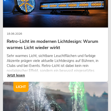
18.06.2026
Retro-Licht im modernen Lichtdesign: Warum
warmes Licht wieder wirkt
Sehr warmes Licht, sichtbare Leuchtflächen und farbige
Akzente prägen viele aktuelle Lichtdesigns auf Bühnen, in
Clubs und bei Events. Retro-Licht ist dabei kein rein
nostalgischer Effekt, sondern ein bewusst eingesetztes
Jetzt lesen
Gestaltungsmittel: Es schafft Atmosphäre, gibt Szenen
Charakter und kann technische LED-Setups emotionaler
wirken lassen.
LICHT