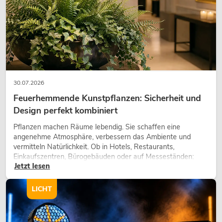
30.07.2026
Feuerhemmende Kunstpflanzen: Sicherheit und
Design perfekt kombiniert
Pflanzen machen Räume lebendig. Sie schaffen eine
angenehme Atmosphäre, verbessern das Ambiente und
vermitteln Natürlichkeit. Ob in Hotels, Restaurants,
Einkaufszentren, Bürogebäuden oder auf Messeständen:
Jetzt lesen
eine hochwertige Begrünung gehört heute längst zum
modernen Raumkonzept.
LICHT