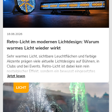
PSSO Amp Set MK2 fü
Artikel nich
No. 11041069
18.06.2026
Retro-Licht im modernen Lichtdesign: Warum
warmes Licht wieder wirkt
Sehr warmes Licht, sichtbare Leuchtflächen und farbige
Akzente prägen viele aktuelle Lichtdesigns auf Bühnen, in
Clubs und bei Events. Retro-Licht ist dabei kein rein
nostalgischer Effekt, sondern ein bewusst eingesetztes
Jetzt lesen
Gestaltungsmittel: Es schafft Atmosphäre, gibt Szenen
Charakter und kann technische LED-Setups emotionaler
wirken lassen.
LICHT