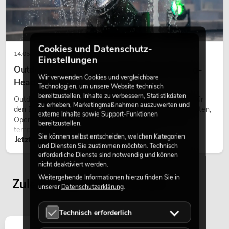
Cookies und Datenschutz-
14.05.2026
Einstellungen
Outdoor Moving-Heads: Wetterfeste Moving-
Wir verwenden Cookies und vergleichbare
Heads bei Events
Technologien, um unsere Website technisch
bereitzustellen, Inhalte zu verbessern, Statistikdaten
Outdoor Moving-Heads sind bewegliche Scheinwerfer für
zu erheben, Marketingmaßnahmen auszuwerten und
den Einsatz im Freien. Sie werden bei Festivals, Stadtfesten,
externe Inhalte sowie Support-Funktionen
Open-Air-Konzerten, Architekturinszenierungen und
bereitzustellen.
temporären Außeninstallationen eingesetzt.
Sie können selbst entscheiden, welchen Kategorien
Jetzt lesen
und Diensten Sie zustimmen möchten. Technisch
erforderliche Dienste sind notwendig und können
nicht deaktiviert werden.
Weitergehende Informationen hierzu finden Sie in
Zuletzt angesehene Artikel
unserer
Datenschutzerklärung
.
Technisch erforderlich