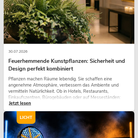
30.07.2026
Feuerhemmende Kunstpflanzen: Sicherheit und
Design perfekt kombiniert
PSSO Amp Set MK2 für 
Pflanzen machen Räume lebendig. Sie schaffen eine
Artikel nicht 
No. 11041068
angenehme Atmosphäre, verbessern das Ambiente und
vermitteln Natürlichkeit. Ob in Hotels, Restaurants,
Einkaufszentren, Bürogebäuden oder auf Messeständen:
Jetzt lesen
eine hochwertige Begrünung gehört heute längst zum
modernen Raumkonzept.
LICHT