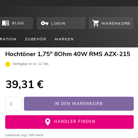
BLOG
WARENKORB
LOGIN
RATION
ZUBEHÖR
MARKEN
Hochtöner 1,75" 8Ohm 40W RMS AZX-215
Verfügbar in ca. 12 Wo.
39,31
€
IN DEN WARENKORB
HÄNDLER FINDEN
Listenpreis
zzgl. 19% MwSt.