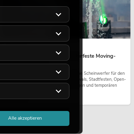
14.05.2026
Outdoor Moving-Heads: Wetterfeste Moving-
Heads bei Events
Outdoor Moving-Heads sind bewegliche Scheinwerfer für den
Einsatz im Freien. Sie werden bei Festivals, Stadtfesten, Open-
Air-Konzerten, Architekturinszenierungen und temporären
Außeninstallationen eingesetzt.
Jetzt lesen
Alle akzeptieren