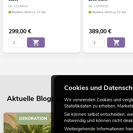
No. 11039032
No. 11039034
Bestand reicht ca. 12 Wo.
Bestand reicht ca. 12 Wo.
299,00
€
389,00
€
Cookies und Datensch
Aktuelle Blogbeiträge
Wir verwenden Cookies und verglei
Statistikdaten zu erheben, Marke
Sie können selbst entscheiden, we
DEKORATION
notwendig und können nicht deakt
Weitergehende Informationen hierz