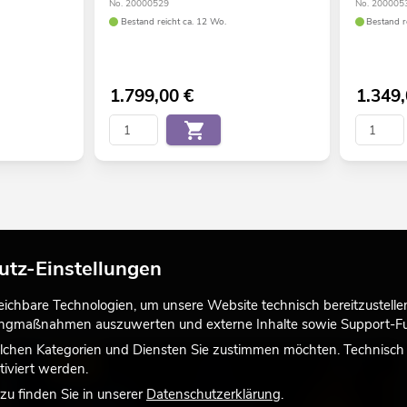
No. 20000529
No. 200005
Bestand reicht ca. 12 Wo.
Bestand r
1.799,00
€
1.349
utz-Einstellungen
chbare Technologien, um unsere Website technisch bereitzustellen,
tingmaßnahmen auszuwerten und externe Inhalte sowie Support-Fun
lchen Kategorien und Diensten Sie zustimmen möchten. Technisch e
LICHT
iviert werden.
u finden Sie in unserer
Datenschutzerklärung
.