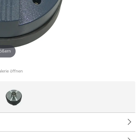
ößern
alerie öffnen