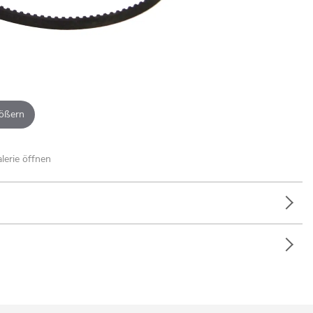
ößern
alerie öffnen