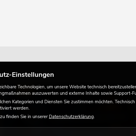
utz-Einstellungen
chbare Technologien, um unsere Website technisch bereitzustellen,
LICHT
tingmaßnahmen auszuwerten und externe Inhalte sowie Support-Fun
lchen Kategorien und Diensten Sie zustimmen möchten. Technisch e
iviert werden.
u finden Sie in unserer
Datenschutzerklärung
.