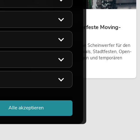
14.05.2026
Outdoor Moving-Heads: Wetterfeste Moving-
Heads bei Events
Outdoor Moving-Heads sind bewegliche Scheinwerfer für den
Einsatz im Freien. Sie werden bei Festivals, Stadtfesten, Open-
Air-Konzerten, Architekturinszenierungen und temporären
Außeninstallationen eingesetzt.
Jetzt lesen
Alle akzeptieren