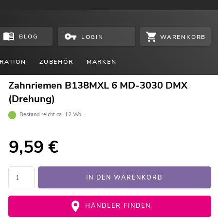
BLOG
WARENKORB
LOGIN
RATION
ZUBEHÖR
MARKEN
Zahnriemen B138MXL 6 MD-3030 DMX
(Drehung)
Bestand reicht ca. 12 Wo.
9,59
€
IN DEN WARENKORB
HÄNDLER FINDEN