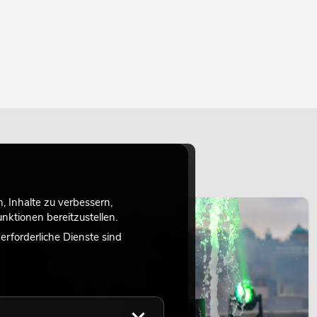
 Inhalte zu verbessern,
LICHT
ktionen bereitzustellen.
rforderliche Dienste sind