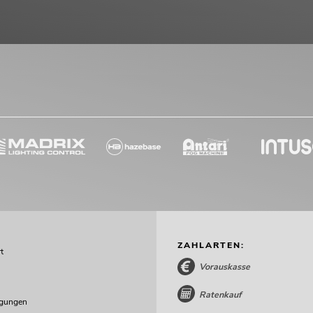
ZAHLARTEN:
t
Vorauskasse
Ratenkauf
ngungen