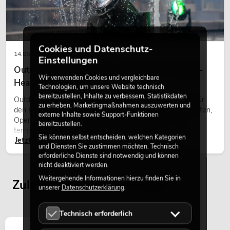
Cookies und Datenschutz-
14.05.2026
Einstellungen
Outdoor Moving-Heads: Wetterfeste Moving-
Wir verwenden Cookies und vergleichbare
Heads bei Events
Technologien, um unsere Website technisch
bereitzustellen, Inhalte zu verbessern, Statistikdaten
Outdoor Moving-Heads sind bewegliche Scheinwerfer für
zu erheben, Marketingmaßnahmen auszuwerten und
den Einsatz im Freien. Sie werden bei Festivals, Stadtfesten,
externe Inhalte sowie Support-Funktionen
Open-Air-Konzerten, Architekturinszenierungen und
bereitzustellen.
temporären Außeninstallationen eingesetzt.
Sie können selbst entscheiden, welchen Kategorien
Jetzt lesen
und Diensten Sie zustimmen möchten. Technisch
erforderliche Dienste sind notwendig und können
nicht deaktiviert werden.
Weitergehende Informationen hierzu finden Sie in
Zuletzt angesehene Artikel
unserer
Datenschutzerklärung
.
Technisch erforderlich