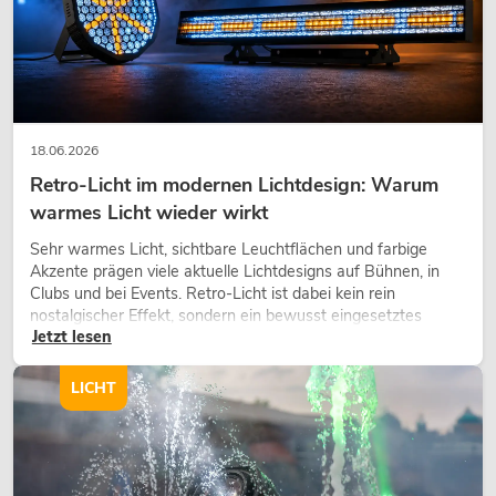
18.06.2026
Retro-Licht im modernen Lichtdesign: Warum
warmes Licht wieder wirkt
Sehr warmes Licht, sichtbare Leuchtflächen und farbige
Akzente prägen viele aktuelle Lichtdesigns auf Bühnen, in
Clubs und bei Events. Retro-Licht ist dabei kein rein
nostalgischer Effekt, sondern ein bewusst eingesetztes
Jetzt lesen
Gestaltungsmittel: Es schafft Atmosphäre, gibt Szenen
Charakter und kann technische LED-Setups emotionaler
wirken lassen.
LICHT