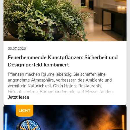
30.07.2026
Feuerhemmende Kunstpflanzen: Sicherheit und
Design perfekt kombiniert
Pflanzen machen Räume lebendig. Sie schaffen eine
angenehme Atmosphäre, verbessern das Ambiente und
vermitteln Natürlichkeit. Ob in Hotels, Restaurants,
Einkaufszentren, Bürogebäuden oder auf Messeständen:
Jetzt lesen
eine hochwertige Begrünung gehört heute längst zum
modernen Raumkonzept.
LICHT