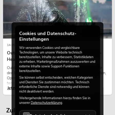
Cookies und Datenschutz-
Einstellungen
14.05.2026
Wir verwenden Cookies und vergleichbare
Outdoor Moving-Heads: Wetterfeste Moving-
Technologien, um unsere Website technisch
bereitzustellen, Inhalte zu verbessern, Statistikdaten
Heads bei Events
zu erheben, Marketingmaßnahmen auszuwerten und
externe Inhalte sowie Support-Funktionen
Outdoor Moving-Heads sind bewegliche Scheinwerfer für
bereitzustellen.
den Einsatz im Freien. Sie werden bei Festivals, Stadtfesten,
Sie können selbst entscheiden, welchen Kategorien
Open-Air-Konzerten, Architekturinszenierungen und
und Diensten Sie zustimmen möchten. Technisch
temporären Außeninstallationen eingesetzt.
erforderliche Dienste sind notwendig und können
Jetzt lesen
nicht deaktiviert werden.
Weitergehende Informationen hierzu finden Sie in
unserer
Datenschutzerklärung
.
Zuletzt angesehene Artikel