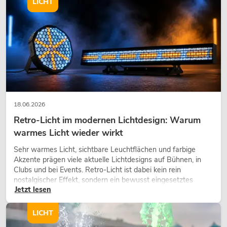
LICHT
18.06.2026
Retro-Licht im modernen Lichtdesign: Warum
warmes Licht wieder wirkt
Sehr warmes Licht, sichtbare Leuchtflächen und farbige
Akzente prägen viele aktuelle Lichtdesigns auf Bühnen, in
Clubs und bei Events. Retro-Licht ist dabei kein rein
nostalgischer Effekt, sondern ein bewusst eingesetztes
Jetzt lesen
Gestaltungsmittel: Es schafft Atmosphäre, gibt Szenen
Charakter und kann technische LED-Setups emotionaler
wirken lassen.
LICHT