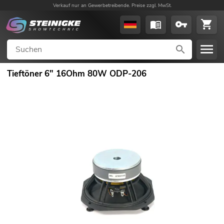
Verkauf nur an Gewerbetreibende. Preise zzgl. MwSt.
Tieftöner 6" 16Ohm 80W ODP-206