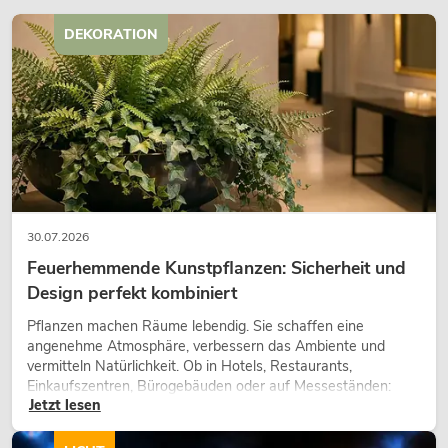
DEKORATION
30.07.2026
Feuerhemmende Kunstpflanzen: Sicherheit und
Design perfekt kombiniert
Pflanzen machen Räume lebendig. Sie schaffen eine
angenehme Atmosphäre, verbessern das Ambiente und
vermitteln Natürlichkeit. Ob in Hotels, Restaurants,
Einkaufszentren, Bürogebäuden oder auf Messeständen:
Jetzt lesen
eine hochwertige Begrünung gehört heute längst zum
modernen Raumkonzept.