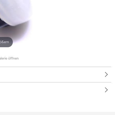
ößern
alerie öffnen