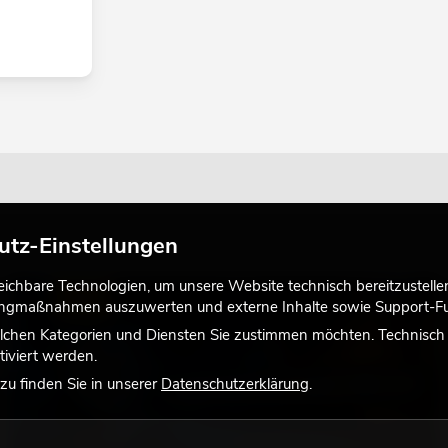
utz-Einstellungen
chbare Technologien, um unsere Website technisch bereitzustellen,
LICHT
tingmaßnahmen auszuwerten und externe Inhalte sowie Support-Fun
lchen Kategorien und Diensten Sie zustimmen möchten. Technisch e
iviert werden.
u finden Sie in unserer
Datenschutzerklärung
.