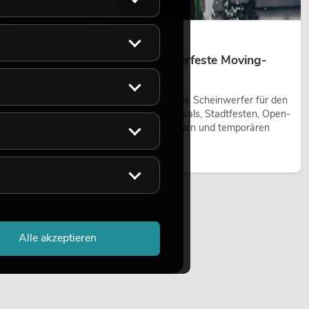
14.05.2026
Outdoor Moving-Heads: Wetterfeste Moving-
Heads bei Events
Outdoor Moving-Heads sind bewegliche Scheinwerfer für den
Einsatz im Freien. Sie werden bei Festivals, Stadtfesten, Open-
Air-Konzerten, Architekturinszenierungen und temporären
Außeninstallationen eingesetzt.
Jetzt lesen
Alle akzeptieren