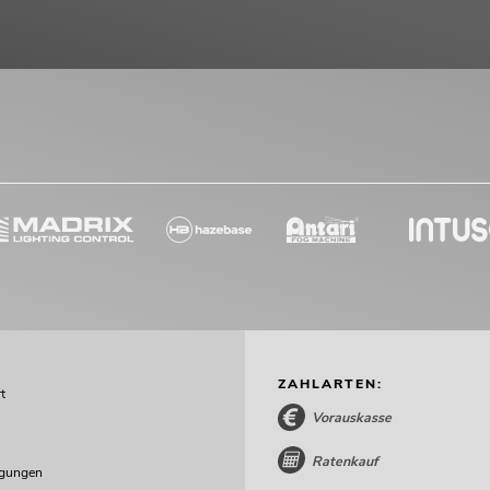
ZAHLARTEN:
t
Vorauskasse
Ratenkauf
ngungen