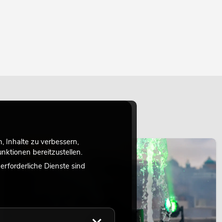
 Inhalte zu verbessern,
LICHT
ktionen bereitzustellen.
rforderliche Dienste sind