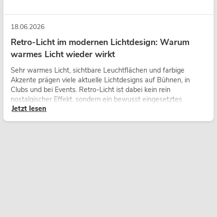
18.06.2026
Retro-Licht im modernen Lichtdesign: Warum
warmes Licht wieder wirkt
Sehr warmes Licht, sichtbare Leuchtflächen und farbige
Akzente prägen viele aktuelle Lichtdesigns auf Bühnen, in
Clubs und bei Events. Retro-Licht ist dabei kein rein
nostalgischer Effekt, sondern ein bewusst eingesetztes
Jetzt lesen
Gestaltungsmittel: Es schafft Atmosphäre, gibt Szenen
Charakter und kann technische LED-Setups emotionaler
wirken lassen.