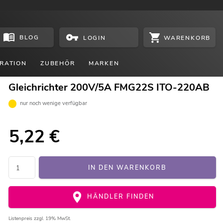
BLOG
WARENKORB
LOGIN
RATION
ZUBEHÖR
MARKEN
Gleichrichter 200V/5A FMG22S ITO-220AB
nur noch wenige verfügbar
5,22
€
IN DEN WARENKORB
HÄNDLER FINDEN
Listenpreis
zzgl. 19% MwSt.