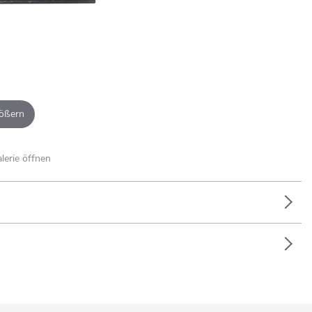
ößern
alerie öffnen