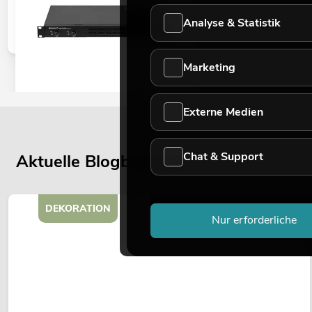
Analyse & Statistik
Marketing
OMNITRONIC XDA-1002 Class-D-
Externe Medien
Verstärker
No. 10451635
Bestand reicht ca. 12 Wo.
Chat & Support
Aktuelle Blogbeiträge
345,00
€
DEKORATION
Nur erforderliche