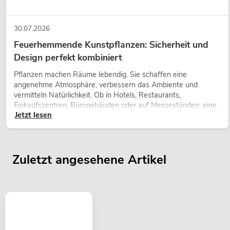
30.07.2026
Feuerhemmende Kunstpflanzen: Sicherheit und
Design perfekt kombiniert
OMNITRONIC XDA-2402 Class-D-
Verstärker
Pflanzen machen Räume lebendig. Sie schaffen eine
No. 10451636
angenehme Atmosphäre, verbessern das Ambiente und
Bestand reicht ca. 12 Wo.
vermitteln Natürlichkeit. Ob in Hotels, Restaurants,
Einkaufszentren, Bürogebäuden oder auf Messeständen: eine
Jetzt lesen
hochwertige Begrünung gehört heute längst zum modernen
549,00
€
Raumkonzept.
Zuletzt angesehene Artikel