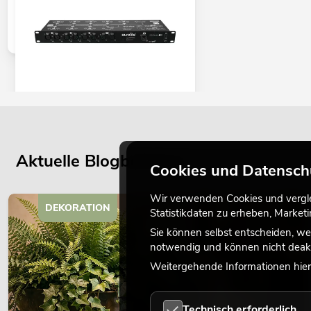
EUROLITE DMX Split 8X Splitter
No. 70064825
Bestand reicht ca. 12 Wo.
Aktuelle Blogbeiträge
Cookies und Datensch
Wir verwenden Cookies und verglei
179,00
€
DEKORATION
Statistikdaten zu erheben, Marke
Sie können selbst entscheiden, we
notwendig und können nicht deakt
Weitergehende Informationen hierz
Technisch erforderlich