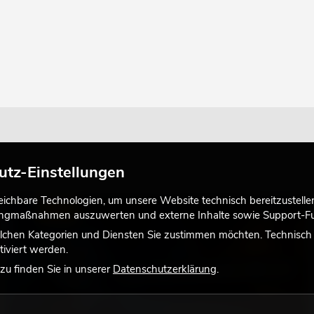
utz-Einstellungen
chbare Technologien, um unsere Website technisch bereitzustellen,
LICHT
tingmaßnahmen auszuwerten und externe Inhalte sowie Support-Fun
lchen Kategorien und Diensten Sie zustimmen möchten. Technisch e
iviert werden.
u finden Sie in unserer
Datenschutzerklärung
.