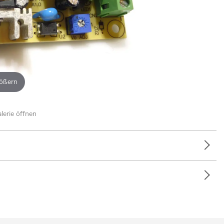
ößern
alerie öffnen