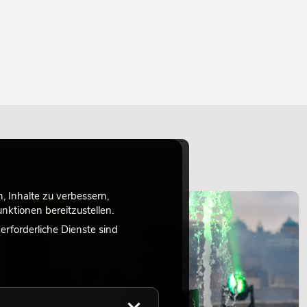
 Inhalte zu verbessern,
LICHT
ktionen bereitzustellen.
rforderliche Dienste sind