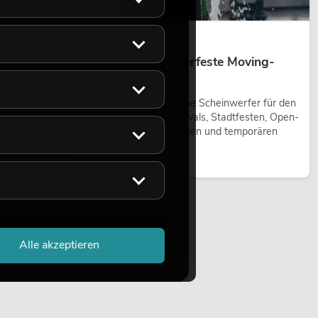
14.05.2026
Outdoor Moving-Heads: Wetterfeste Moving-
Heads bei Events
Outdoor Moving-Heads sind bewegliche Scheinwerfer für den
Einsatz im Freien. Sie werden bei Festivals, Stadtfesten, Open-
Air-Konzerten, Architekturinszenierungen und temporären
Außeninstallationen eingesetzt.
Jetzt lesen
Alle akzeptieren