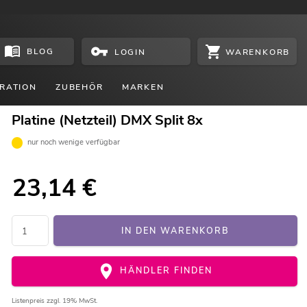
BLOG
WARENKORB
LOGIN
RATION
ZUBEHÖR
MARKEN
Platine (Netzteil) DMX Split 8x
nur noch wenige verfügbar
23,14
€
IN DEN WARENKORB
HÄNDLER FINDEN
Listenpreis
zzgl. 19% MwSt.