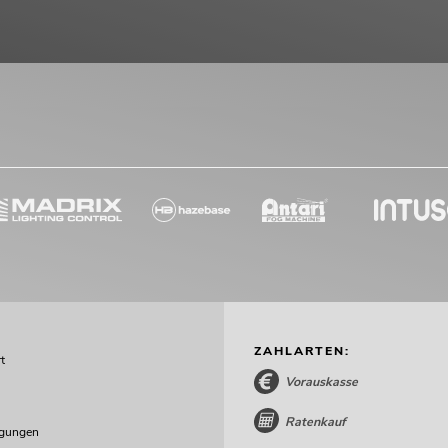
ZAHLARTEN:
t
Vorauskasse
Ratenkauf
ngungen