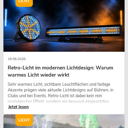
LICHT
OMNITRONIC ODP-204
Installationslautsprecher 16 Ohm
schwarz 2x
No. 11036950
Bestand reicht ca. 12 Wo.
149,00
€
18.06.2026
Retro-Licht im modernen Lichtdesign: Warum
warmes Licht wieder wirkt
Sehr warmes Licht, sichtbare Leuchtflächen und farbige
Akzente prägen viele aktuelle Lichtdesigns auf Bühnen, in
Clubs und bei Events. Retro-Licht ist dabei kein rein
nostalgischer Effekt, sondern ein bewusst eingesetztes
Jetzt lesen
Gestaltungsmittel: Es schafft Atmosphäre, gibt Szenen
Charakter und kann technische LED-Setups emotionaler
wirken lassen.
LICHT
OMNITRONIC ODP-204