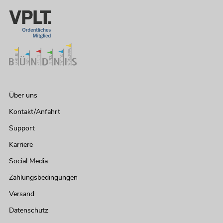
Über uns
Kontakt/Anfahrt
Support
OMNITRONIC ODP-206T
Karriere
Installationslautsprecher 100V weiß 2x
No. 11036957
Social Media
Bestand reicht ca. 12 Wo.
Zahlungsbedingungen
Versand
349,00
€
Datenschutz