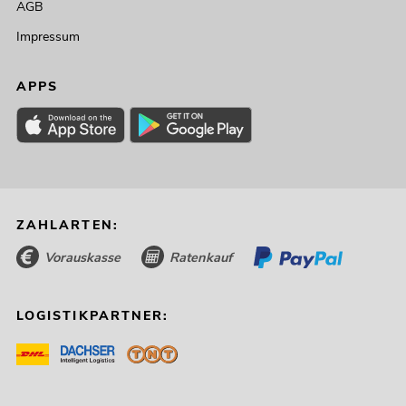
AGB
Impressum
APPS
ZAHLARTEN:
OMNITRONIC ODP-208
Installationslautsprecher 16 Ohm
Vorauskasse
Ratenkauf
schwarz
No. 11036958
Bestand reicht ca. 12 Wo.
LOGISTIKPARTNER:
219,00
€