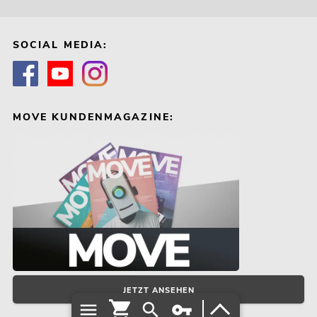
SOCIAL MEDIA:
MOVE KUNDENMAGAZINE:
OMNITRONIC ODP-208
Installationslautsprecher 16 Ohm weiß
No. 11036959
Bestand reicht ca. 6 Wo.
219,00
€
JETZT ANSEHEN