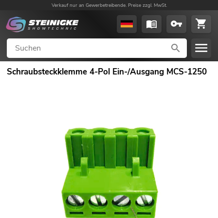
Verkauf nur an Gewerbetreibende. Preise zzgl. MwSt.
Schraubsteckklemme 4-Pol Ein-/Ausgang MCS-1250