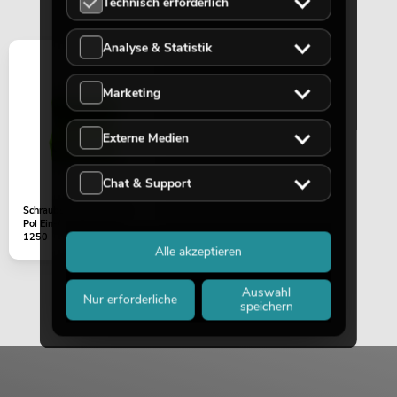
Technisch erforderlich
2x
No. 11036952
Bestand reicht ca. 12 Wo.
Analyse & Statistik
199,00
€
Marketing
Externe Medien
Chat & Support
Schraubsteckklemme 4-
Pol Ein-/Ausgang MCS-
1250
Alle akzeptieren
Auswahl
Nur erforderliche
speichern
OMNITRONIC ODP-204T
Installationslautsprecher 100V weiß 2x
No. 11036953