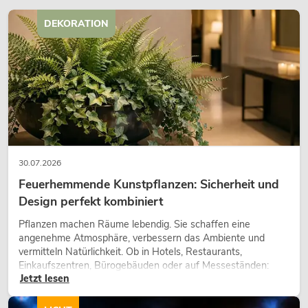
DEKORATION
OMNITRONIC MCS-1250 12-Kanal-
Verstärker
Artikel nicht mehr verfügbar
No. 10452491
30.07.2026
Feuerhemmende Kunstpflanzen: Sicherheit und
Design perfekt kombiniert
Pflanzen machen Räume lebendig. Sie schaffen eine
angenehme Atmosphäre, verbessern das Ambiente und
vermitteln Natürlichkeit. Ob in Hotels, Restaurants,
Einkaufszentren, Bürogebäuden oder auf Messeständen:
Jetzt lesen
eine hochwertige Begrünung gehört heute längst zum
modernen Raumkonzept.