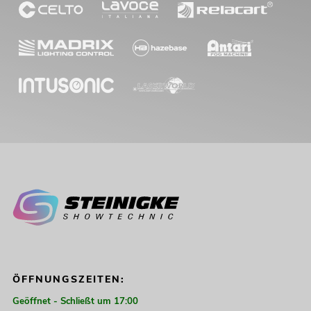
289,00
€
OMNITRONIC ODP-206
Installationslautsprecher 16 Ohm weiß
2x
No. 11036955
ÖFFNUNGSZEITEN:
Bestand reicht ca. 11 Wo.
Geöffnet - Schließt um 17:00