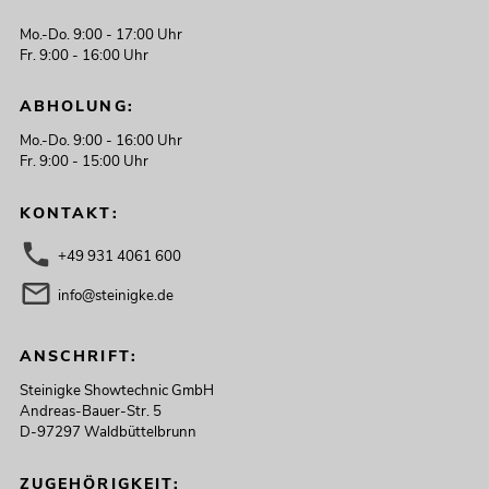
289,00
€
Mo.-Do. 9:00 - 17:00 Uhr
Fr. 9:00 - 16:00 Uhr
ABHOLUNG:
Mo.-Do. 9:00 - 16:00 Uhr
Fr. 9:00 - 15:00 Uhr
KONTAKT:
+49 931 4061 600
info@steinigke.de
OMNITRONIC ODP-206T
ANSCHRIFT:
Installationslautsprecher 100V schwarz
2x
Steinigke Showtechnic GmbH
No. 11036956
Andreas-Bauer-Str. 5
Bestand reicht ca. 2 Wo.
D-97297 Waldbüttelbrunn
349,00
€
ZUGEHÖRIGKEIT: