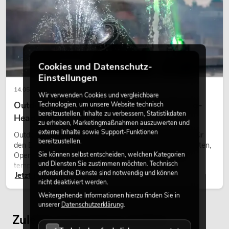
Installationslautsprecher 16 Ohm weiß
2x
No. 11036951
Bestand reicht ca. 12 Wo.
149,00
€
Cookies und Datenschutz-
Einstellungen
14.05.2026
Wir verwenden Cookies und vergleichbare
Outdoor Moving-Heads: Wetterfeste Moving-
Technologien, um unsere Website technisch
bereitzustellen, Inhalte zu verbessern, Statistikdaten
Heads bei Events
zu erheben, Marketingmaßnahmen auszuwerten und
externe Inhalte sowie Support-Funktionen
Outdoor Moving-Heads sind bewegliche Scheinwerfer für
bereitzustellen.
den Einsatz im Freien. Sie werden bei Festivals, Stadtfesten,
Sie können selbst entscheiden, welchen Kategorien
Open-Air-Konzerten, Architekturinszenierungen und
und Diensten Sie zustimmen möchten. Technisch
temporären Außeninstallationen eingesetzt.
erforderliche Dienste sind notwendig und können
Jetzt lesen
nicht deaktiviert werden.
Weitergehende Informationen hierzu finden Sie in
unserer
Datenschutzerklärung
.
OMNITRONIC ODP-204T
Zuletzt angesehene Artikel
Installationslautsprecher 100V schwarz