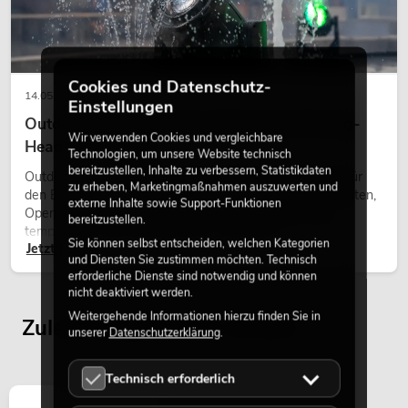
Cookies und Datenschutz-
14.05.2026
Einstellungen
Outdoor Moving-Heads: Wetterfeste Moving-
Wir verwenden Cookies und vergleichbare
Heads bei Events
Technologien, um unsere Website technisch
bereitzustellen, Inhalte zu verbessern, Statistikdaten
Outdoor Moving-Heads sind bewegliche Scheinwerfer für
zu erheben, Marketingmaßnahmen auszuwerten und
den Einsatz im Freien. Sie werden bei Festivals, Stadtfesten,
externe Inhalte sowie Support-Funktionen
Open-Air-Konzerten, Architekturinszenierungen und
bereitzustellen.
temporären Außeninstallationen eingesetzt.
Sie können selbst entscheiden, welchen Kategorien
Jetzt lesen
und Diensten Sie zustimmen möchten. Technisch
erforderliche Dienste sind notwendig und können
nicht deaktiviert werden.
Weitergehende Informationen hierzu finden Sie in
Zuletzt angesehene Artikel
unserer
Datenschutzerklärung
.
Technisch erforderlich