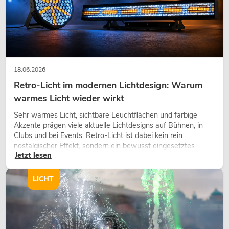
18.06.2026
Retro-Licht im modernen Lichtdesign: Warum
warmes Licht wieder wirkt
Sehr warmes Licht, sichtbare Leuchtflächen und farbige
Akzente prägen viele aktuelle Lichtdesigns auf Bühnen, in
Clubs und bei Events. Retro-Licht ist dabei kein rein
nostalgischer Effekt, sondern ein bewusst eingesetztes
Jetzt lesen
Gestaltungsmittel: Es schafft Atmosphäre, gibt Szenen
Charakter und kann technische LED-Setups emotionaler
wirken lassen.
LICHT