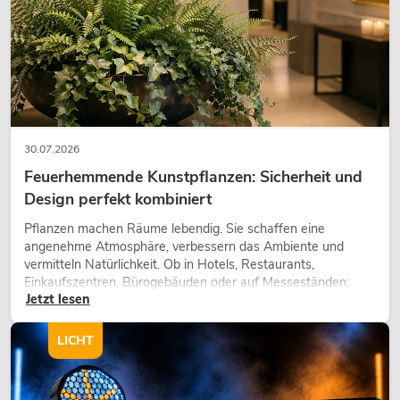
30.07.2026
Feuerhemmende Kunstpflanzen: Sicherheit und
Design perfekt kombiniert
Pflanzen machen Räume lebendig. Sie schaffen eine
angenehme Atmosphäre, verbessern das Ambiente und
vermitteln Natürlichkeit. Ob in Hotels, Restaurants,
Einkaufszentren, Bürogebäuden oder auf Messeständen:
Jetzt lesen
eine hochwertige Begrünung gehört heute längst zum
modernen Raumkonzept.
LICHT