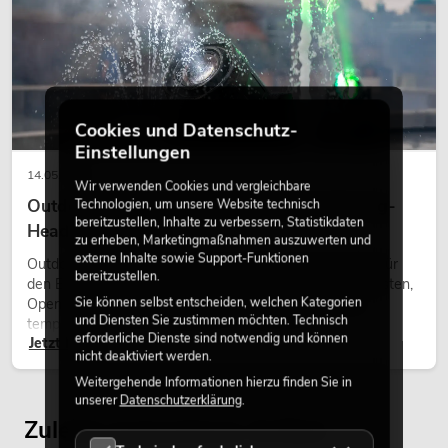
Cookies und Datenschutz-
Einstellungen
14.05.2026
Wir verwenden Cookies und vergleichbare
Outdoor Moving-Heads: Wetterfeste Moving-
Technologien, um unsere Website technisch
bereitzustellen, Inhalte zu verbessern, Statistikdaten
Heads bei Events
zu erheben, Marketingmaßnahmen auszuwerten und
externe Inhalte sowie Support-Funktionen
Outdoor Moving-Heads sind bewegliche Scheinwerfer für
bereitzustellen.
EUROLITE Set PRO Slim PAR-7 HCL +
den Einsatz im Freien. Sie werden bei Festivals, Stadtfesten,
Flügelbegrenzer
Sie können selbst entscheiden, welchen Kategorien
Open-Air-Konzerten, Architekturinszenierungen und
Artikel nicht mehr verfügbar
No. 20000148
und Diensten Sie zustimmen möchten. Technisch
temporären Außeninstallationen eingesetzt.
erforderliche Dienste sind notwendig und können
Jetzt lesen
nicht deaktiviert werden.
Weitergehende Informationen hierzu finden Sie in
unserer
Datenschutzerklärung
.
Zuletzt angesehene Artikel