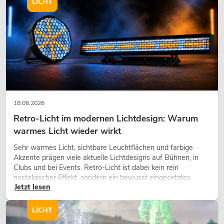
LICHT
EUROLITE Set EUROLITE LED Bar 18
TCL + Softbag
Artikel nicht mehr verfügbar
No. 09009956
-16%
18.06.2026
Retro-Licht im modernen Lichtdesign: Warum
warmes Licht wieder wirkt
Sehr warmes Licht, sichtbare Leuchtflächen und farbige
OMNITRONIC MTC-3204DSP 4-Kanal
Akzente prägen viele aktuelle Lichtdesigns auf Bühnen, in
Endstufe mit DSP
Clubs und bei Events. Retro-Licht ist dabei kein rein
No. 10452431
nostalgischer Effekt, sondern ein bewusst eingesetztes
Bestand reicht ca. 12 Wo.
Jetzt lesen
Gestaltungsmittel: Es schafft Atmosphäre, gibt Szenen
Charakter und kann technische LED-Setups emotionaler
wirken lassen.
LICHT
671,43
€
799,00 €