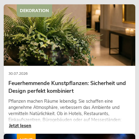
DEKORATION
EUROLITE Set EUROLITE LED PMC-16
3200K +Case Profi
Artikel nicht mehr verfügbar
No. 09009951
30.07.2026
Feuerhemmende Kunstpflanzen: Sicherheit und
Design perfekt kombiniert
Pflanzen machen Räume lebendig. Sie schaffen eine
angenehme Atmosphäre, verbessern das Ambiente und
vermitteln Natürlichkeit. Ob in Hotels, Restaurants,
Einkaufszentren, Bürogebäuden oder auf Messeständen:
Jetzt lesen
eine hochwertige Begrünung gehört heute längst zum
modernen Raumkonzept.