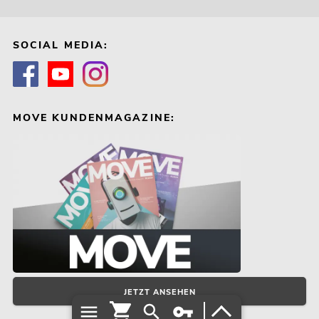
SOCIAL MEDIA:
EUROLITE LED PMC-16x30W COB
RGB WFL
Artikel nicht mehr verfügbar
No. 41606400
MOVE KUNDENMAGAZINE:
EUROLITE LED ML-30 COB RGB 30W
Floor sw
Artikel nicht mehr verfügbar
No. 41607050
JETZT ANSEHEN