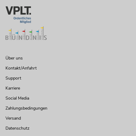
EUROLITE LED THA-100F Theater-
Spot
Artikel nicht mehr verfügbar
No. 41602125
Über uns
Kontakt/Anfahrt
Support
Karriere
Social Media
Zahlungsbedingungen
Versand
EUROLITE LED STL-50F COB 5600K
Datenschutz
Artikel nicht mehr verfügbar
No. 41602580