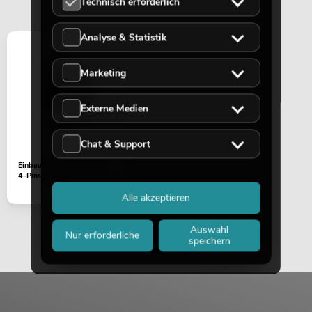
Technisch erforderlich
Analyse & Statistik
Marketing
EUROLITE Set 2x LED THA-50F + Case
Artikel nicht mehr verfügbar
No. 20000163
Externe Medien
Chat & Support
Einbaubuchse XLR 3-Pol
4-Pins gerade
Alle akzeptieren
Auswahl
Nur erforderliche
speichern
EUROLITE Set 4x LED PMC-16x30W
COB RGB WFL + Case
Artikel nicht mehr verfügbar
No. 20000187