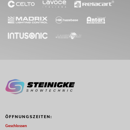
EUROLITE Set 4x LED THA-100F
Theater-Spot + Case
Artikel nicht mehr verfügbar
No. 20000361
EUROLITE LED PLL-384 CW/WW
Panel
No. 40001892
Bestand reicht ca. 12 Wo.
ÖFFNUNGSZEITEN:
Geschlossen