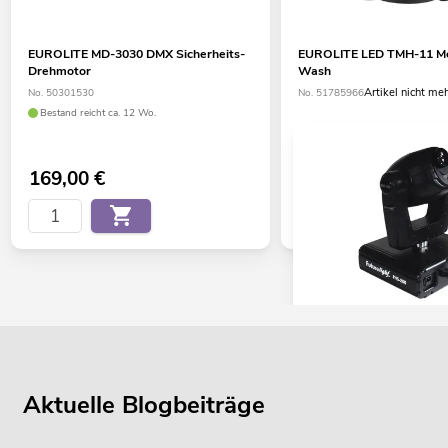
EUROLITE MD-3030 DMX Sicherheits-
EUROLITE LED TMH-11 M
Drehmotor
Wash
Artikel nicht me
No. 50301530
No. 51785966
Bestand reicht ca. 12 Wo.
169,00
€
FUTURELIGHT PHS-200
Spot
Artikel nicht 
No. 51838165
Aktuelle Blogbeiträge