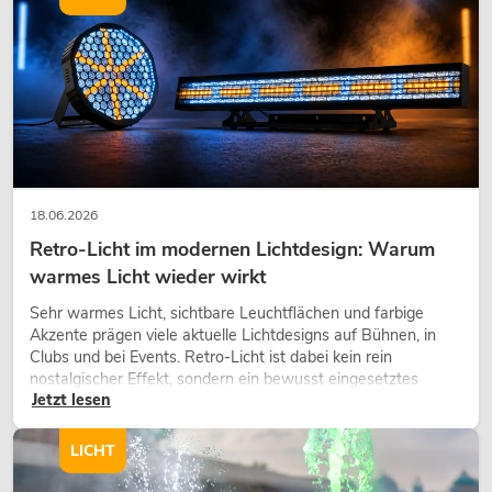
FUTURELIGHT PHS-2
Leuchtmittel
Artikel n
No. 51838200
18.06.2026
Retro-Licht im modernen Lichtdesign: Warum
warmes Licht wieder wirkt
Sehr warmes Licht, sichtbare Leuchtflächen und farbige
FUTURELIGHT PS
Akzente prägen viele aktuelle Lichtdesigns auf Bühnen, in
Artikel
No. 51839975
Clubs und bei Events. Retro-Licht ist dabei kein rein
nostalgischer Effekt, sondern ein bewusst eingesetztes
Jetzt lesen
Gestaltungsmittel: Es schafft Atmosphäre, gibt Szenen
Charakter und kann technische LED-Setups emotionaler
wirken lassen.
LICHT