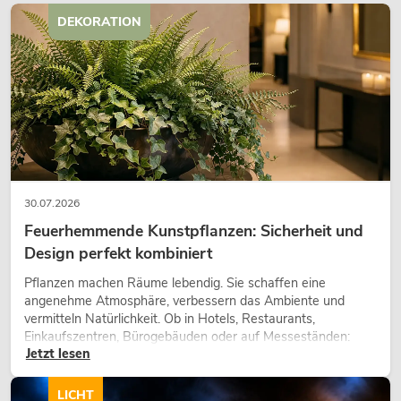
DEKORATION
FUTURELIGHT PHS-2
Spot
Artikel nich
No. 51838168
30.07.2026
Feuerhemmende Kunstpflanzen: Sicherheit und
Design perfekt kombiniert
Pflanzen machen Räume lebendig. Sie schaffen eine
angenehme Atmosphäre, verbessern das Ambiente und
vermitteln Natürlichkeit. Ob in Hotels, Restaurants,
Einkaufszentren, Bürogebäuden oder auf Messeständen:
Jetzt lesen
eine hochwertige Begrünung gehört heute längst zum
modernen Raumkonzept.
LICHT