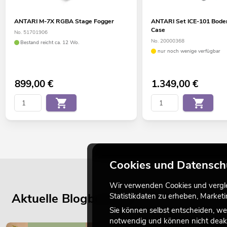
ANTARI M-7X RGBA Stage Fogger
ANTARI Set ICE-101 Bode
Case
No. 51701906
No. 20000368
Bestand reicht ca. 12 Wo.
nur noch wenige verfügbar
899,00
€
1.349,00
€
Cookies und Datensch
Wir verwenden Cookies und verglei
Aktuelle Blogbeiträge
Statistikdaten zu erheben, Marke
Sie können selbst entscheiden, we
notwendig und können nicht deakt