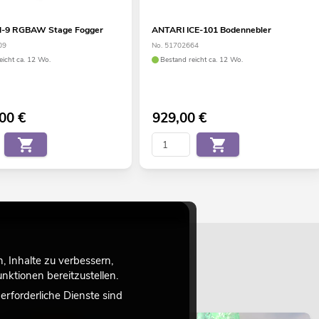
-9 RGBAW Stage Fogger
ANTARI ICE-101 Bodennebler
09
No. 51702664
eicht ca. 12 Wo.
Bestand reicht ca. 12 Wo.
,00
€
929,00
€
 Inhalte zu verbessern,
ktionen bereitzustellen.
rforderliche Dienste sind