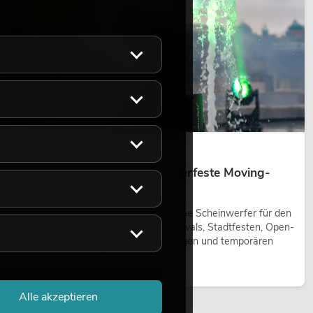
LICHT
14.05.2026
Outdoor Moving-Heads: Wetterfeste Moving-
Heads bei Events
Outdoor Moving-Heads sind bewegliche Scheinwerfer für den
Einsatz im Freien. Sie werden bei Festivals, Stadtfesten, Open-
Air-Konzerten, Architekturinszenierungen und temporären
Außeninstallationen eingesetzt.
Jetzt lesen
Alle akzeptieren