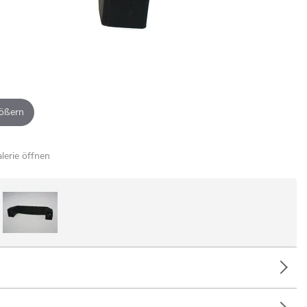
ößern
alerie öffnen