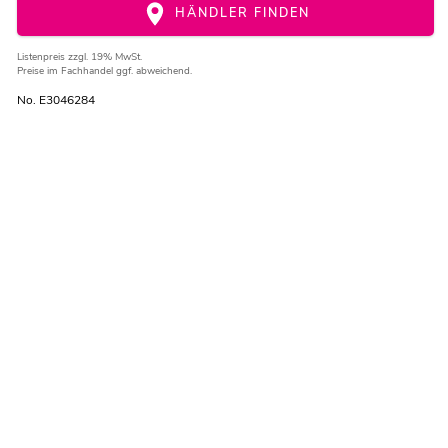
HÄNDLER FINDEN
Listenpreis
zzgl. 19% MwSt.
Preise im Fachhandel ggf. abweichend.
No. E3046284