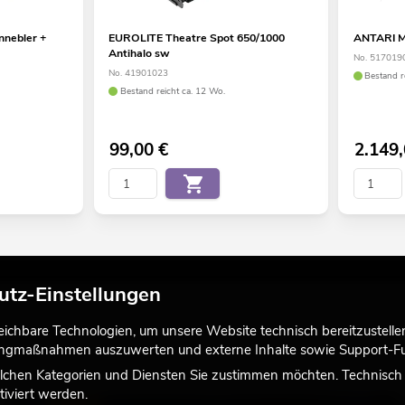
nnebler +
EUROLITE Theatre Spot 650/1000
ANTARI M
Antihalo sw
No. 517019
No. 41901023
Bestand r
Bestand reicht ca. 12 Wo.
99,00
€
2.149
utz-Einstellungen
chbare Technologien, um unsere Website technisch bereitzustellen,
tingmaßnahmen auszuwerten und externe Inhalte sowie Support-Fun
lchen Kategorien und Diensten Sie zustimmen möchten. Technisch e
iviert werden.