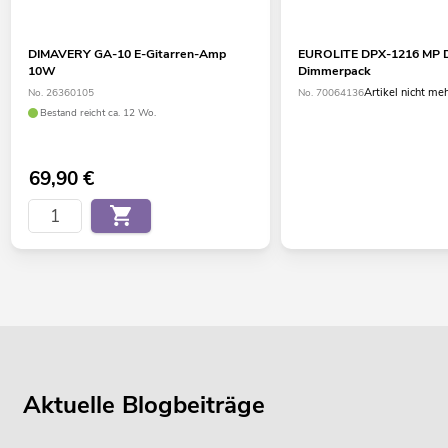
DIMAVERY GA-10 E-Gitarren-Amp
EUROLITE DPX-1216 MP
10W
Dimmerpack
Artikel nicht me
No. 26360105
No. 70064136
Bestand reicht ca. 12 Wo.
69,90
€
Aktuelle Blogbeiträge