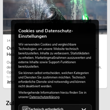
Cookies und Datenschutz-
Einstellungen
14.05.2026
Wir verwenden Cookies und vergleichbare
Outdoor Moving-Heads: Wetterfeste Moving-
Technologien, um unsere Website technisch
bereitzustellen, Inhalte zu verbessern, Statistikdaten
Heads bei Events
zu erheben, Marketingmaßnahmen auszuwerten und
Outdoor Moving-Heads sind bewegliche Scheinwerfer für
externe Inhalte sowie Support-Funktionen
bereitzustellen.
den Einsatz im Freien. Sie werden bei Festivals, Stadtfesten,
Open-Air-Konzerten, Architekturinszenierungen und
Sie können selbst entscheiden, welchen Kategorien
temporären Außeninstallationen eingesetzt.
und Diensten Sie zustimmen möchten. Technisch
Jetzt lesen
erforderliche Dienste sind notwendig und können
nicht deaktiviert werden.
Weitergehende Informationen hierzu finden Sie in
unserer
Datenschutzerklärung
.
Zuletzt angesehene Artikel
Technisch erforderlich