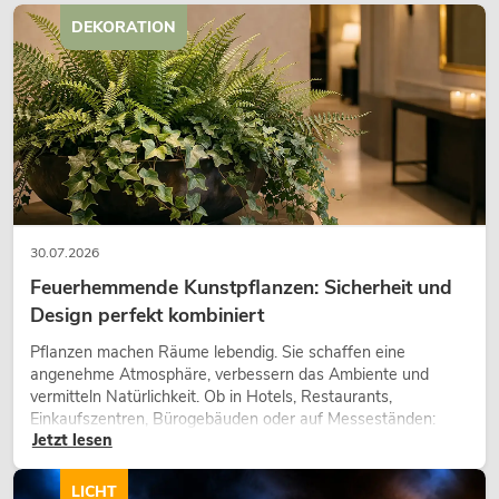
DEKORATION
30.07.2026
Feuerhemmende Kunstpflanzen: Sicherheit und
Design perfekt kombiniert
Pflanzen machen Räume lebendig. Sie schaffen eine
angenehme Atmosphäre, verbessern das Ambiente und
vermitteln Natürlichkeit. Ob in Hotels, Restaurants,
Einkaufszentren, Bürogebäuden oder auf Messeständen:
Jetzt lesen
eine hochwertige Begrünung gehört heute längst zum
modernen Raumkonzept.
LICHT