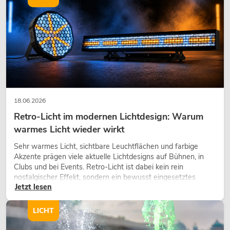
18.06.2026
Retro-Licht im modernen Lichtdesign: Warum
warmes Licht wieder wirkt
Sehr warmes Licht, sichtbare Leuchtflächen und farbige
Akzente prägen viele aktuelle Lichtdesigns auf Bühnen, in
Clubs und bei Events. Retro-Licht ist dabei kein rein
nostalgischer Effekt, sondern ein bewusst eingesetztes
Jetzt lesen
Gestaltungsmittel: Es schafft Atmosphäre, gibt Szenen
Charakter und kann technische LED-Setups emotionaler
wirken lassen.
LICHT