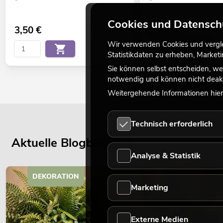
Cookies und Datensch
3,50
€
15,90
€
Wir verwenden Cookies und verglei
Statistikdaten zu erheben, Marke
Sie können selbst entscheiden, we
notwendig und können nicht deakt
Weitergehende Informationen hierz
Technisch erforderlich
Aktuelle Blogbeiträge
Analyse & Statistik
DEKORATION
Marketing
Externe Medien