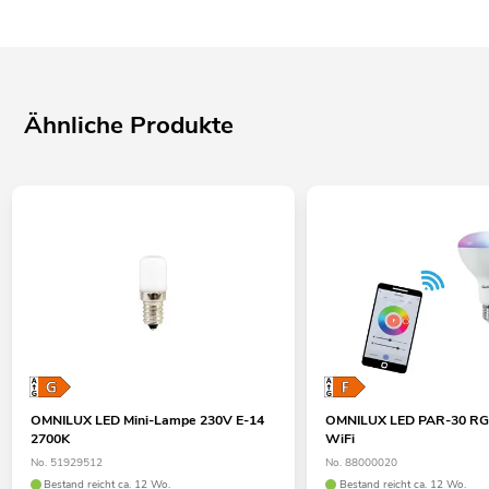
Ähnliche Produkte
OMNILUX LED Mini-Lampe 230V E-14
OMNILUX LED PAR-30 
2700K
WiFi
No. 51929512
No. 88000020
Bestand reicht ca. 12 Wo.
Bestand reicht ca. 12 Wo.