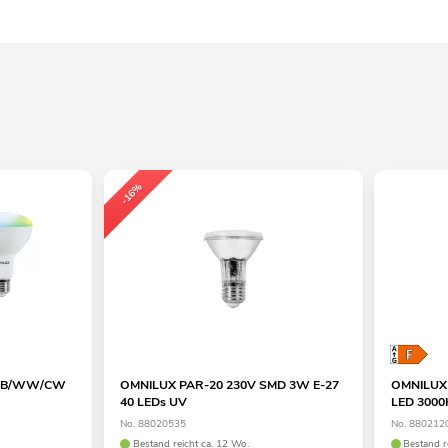
-16%
RGB/WW/CW
OMNILUX PAR-20 230V SMD 3W E-27
OMNILUX 
40 LEDs UV
LED 3000
No. 88020535
No. 880212
Bestand reicht ca. 12 Wo.
Bestand r