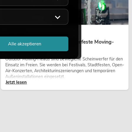
14.05.2026
Outdoor Moving-Heads: Wetterfeste Moving-
Alle akzeptieren
Heads bei Events
Outdoor Moving-Heads sind bewegliche Scheinwerfer für den
Einsatz im Freien. Sie werden bei Festivals, Stadtfesten, Open-
Air-Konzerten, Architekturinszenierungen und temporären
Außeninstallationen eingesetzt.
Jetzt lesen