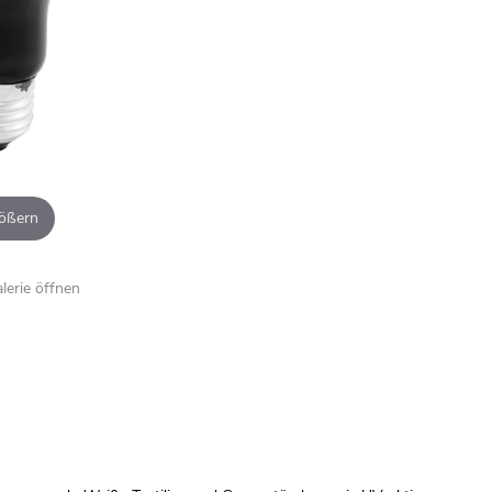
ößern
alerie öffnen