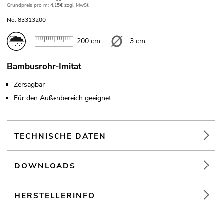
Grundpreis pro m:
4,15€
zzgl. MwSt.
No. 83313200
200 cm
3 cm
Bambusrohr-Imitat
Zersägbar
Für den Außenbereich geeignet
TECHNISCHE DATEN
DOWNLOADS
HERSTELLERINFO