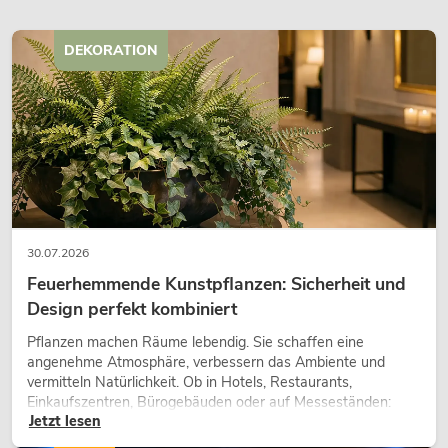
DEKORATION
30.07.2026
Feuerhemmende Kunstpflanzen: Sicherheit und
Design perfekt kombiniert
Pflanzen machen Räume lebendig. Sie schaffen eine
angenehme Atmosphäre, verbessern das Ambiente und
vermitteln Natürlichkeit. Ob in Hotels, Restaurants,
Einkaufszentren, Bürogebäuden oder auf Messeständen:
Jetzt lesen
eine hochwertige Begrünung gehört heute längst zum
modernen Raumkonzept.