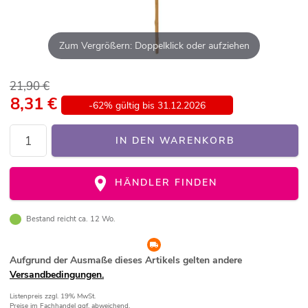
Zum Vergrößern: Doppelklick oder aufziehen
21,90 €
8,31
€
-62% gültig bis 31.12.2026
IN DEN WARENKORB
HÄNDLER FINDEN
Bestand reicht ca. 12 Wo.
Aufgrund der Ausmaße dieses Artikels gelten andere
Versandbedingungen.
Listenpreis
zzgl. 19% MwSt.
Preise im Fachhandel ggf. abweichend.