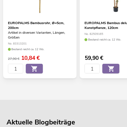
EUROPALMS Bambusrohr, Ø=5cm,
EUROPALMS Bambus delu
200cm
Kunstpflanze, 120cm
Artikel in diversen Varianten, Längen,
No. 82509165
Größen
Bestand reicht ca. 12 Wo.
No. 83313201
Bestand reicht ca. 12 Wo.
10,84
€
59,90
€
27,90 €
Aktuelle Blogbeiträge