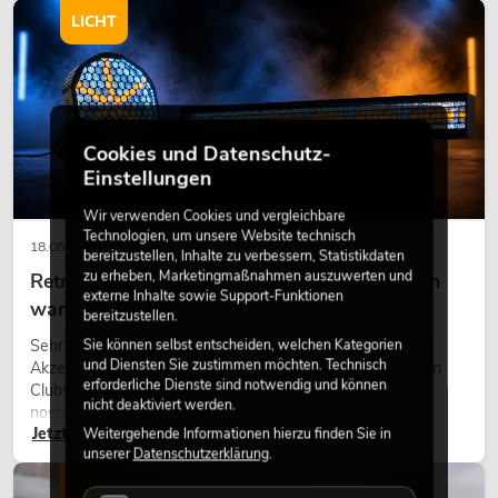
LICHT
Cookies und Datenschutz-
Einstellungen
Wir verwenden Cookies und vergleichbare
Technologien, um unsere Website technisch
18.06.2026
bereitzustellen, Inhalte zu verbessern, Statistikdaten
zu erheben, Marketingmaßnahmen auszuwerten und
Retro-Licht im modernen Lichtdesign: Warum
externe Inhalte sowie Support-Funktionen
warmes Licht wieder wirkt
bereitzustellen.
Sehr warmes Licht, sichtbare Leuchtflächen und farbige
Sie können selbst entscheiden, welchen Kategorien
und Diensten Sie zustimmen möchten. Technisch
Akzente prägen viele aktuelle Lichtdesigns auf Bühnen, in
erforderliche Dienste sind notwendig und können
Clubs und bei Events. Retro-Licht ist dabei kein rein
nicht deaktiviert werden.
nostalgischer Effekt, sondern ein bewusst eingesetztes
Jetzt lesen
Gestaltungsmittel: Es schafft Atmosphäre, gibt Szenen
Weitergehende Informationen hierzu finden Sie in
unserer
Datenschutzerklärung
.
Charakter und kann technische LED-Setups emotionaler
wirken lassen.
LICHT