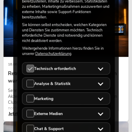
bereitzustellen, Inhalte zu verbessern, Statistikdaten
LICHT
zu erheben, Marketingmaßnahmen auszuwerten und
externe Inhalte sowie Support-Funktionen
bereitzustellen.
Sie können selbst entscheiden, welchen Kategorien
und Diensten Sie zustimmen möchten. Technisch
erforderliche Dienste sind notwendig und können
nicht deaktiviert werden.
Weitergehende Informationen hierzu finden Sie in
unserer
Datenschutzerklärung
.
18.06.2026
Technisch erforderlich
Retro-Licht im modernen Lichtdesign: Warum
warmes Licht wieder wirkt
Analyse & Statistik
Sehr warmes Licht, sichtbare Leuchtflächen und farbige
Akzente prägen viele aktuelle Lichtdesigns auf Bühnen, in
Marketing
Clubs und bei Events. Retro-Licht ist dabei kein rein
nostalgischer Effekt, sondern ein bewusst eingesetztes
Externe Medien
Jetzt lesen
Gestaltungsmittel: Es schafft Atmosphäre, gibt Szenen
Charakter und kann technische LED-Setups emotionaler
wirken lassen.
LICHT
Chat & Support