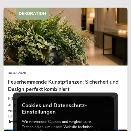
DEKORATION
30.07.2026
Feuerhemmende Kunstpflanzen: Sicherheit und
Design perfekt kombiniert
Pflanzen machen Räume lebendig. Sie schaffen eine
angenehme Atmosphäre, verbessern das Ambiente und
Cookies und Datenschutz-
vermitteln Natürlichkeit. Ob in Hotels, Restaurants,
Einstellungen
Einkaufszentren, Bürogebäuden oder auf Messeständen:
Jetzt lesen
Wir verwenden Cookies und vergleichbare
eine hochwertige Begrünung gehört heute längst zum
Technologien, um unsere Website technisch
modernen Raumkonzept.