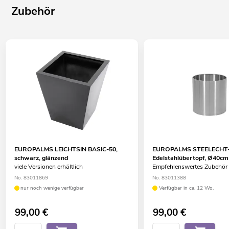
Zubehör
EUROPALMS LEICHTSIN BASIC-50,
EUROPALMS STEELECHT-
schwarz, glänzend
Edelstahlübertopf, Ø40cm
viele Versionen erhältlich
Empfehlenswertes Zubehör
No. 83011869
No. 83011388
nur noch wenige verfügbar
Verfügbar in ca. 12 Wo.
99,00
€
99,00
€