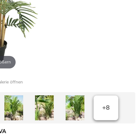
ößern
alerie öffnen
+8
EVA