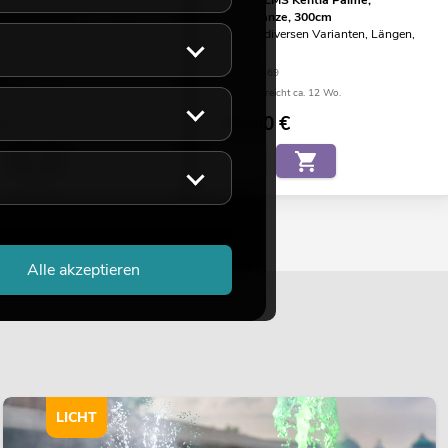
nze, 240cm
Kunstpflanze, 300cm
 diversen Varianten, Längen,
Artikel in diversen Varianten, Längen,
Größen
68
No. 82511369
eicht ca. 12 Wo.
Bestand reicht ca. 12 Wo.
0
€
249,00
€
Alle akzeptieren
LICHT