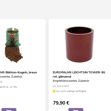
S Blähton-Kugeln, braun
EUROPALMS LEICHTSIN TOWER-50,
swertes Zubehör
rot, glänzend
Empfehlenswertes Zubehör
05
No. 83011833
eicht ca. 12 Wo.
nur noch wenige verfügbar
79,90
€