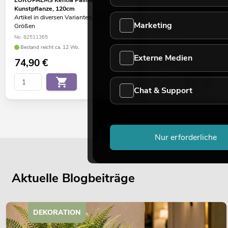
Kunstpflanze, 120cm
Kunstpflanze, 150cm
Artikel in diversen Varianten, Längen,
Artikel in diversen Variante
Marketing
Größen
Größen
No. 82511365
No. 82511366
Bestand reicht ca. 12 Wo.
Bestand reicht ca. 4 Wo.
Externe Medien
74,90
€
79,90
€
Chat & Support
Nur erforderliche
Aktuelle Blogbeiträge
DEKORATION