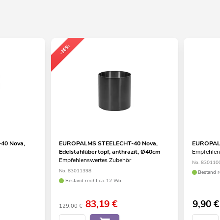
-36%
40 Nova,
EUROPALMS STEELECHT-40 Nova,
EUROPALM
Edelstahlübertopf, anthrazit, Ø40cm
Empfehlen
Empfehlenswertes Zubehör
No. 830110
No. 83011398
Bestand r
Bestand reicht ca. 12 Wo.
83,19
€
9,90
€
129,00 €