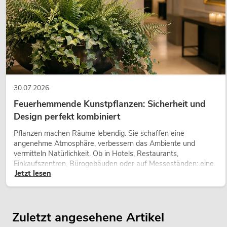
30.07.2026
Feuerhemmende Kunstpflanzen: Sicherheit und
Design perfekt kombiniert
Pflanzen machen Räume lebendig. Sie schaffen eine
angenehme Atmosphäre, verbessern das Ambiente und
vermitteln Natürlichkeit. Ob in Hotels, Restaurants,
Einkaufszentren, Bürogebäuden oder auf Messeständen: eine
Jetzt lesen
hochwertige Begrünung gehört heute längst zum modernen
Raumkonzept.
Zuletzt angesehene Artikel