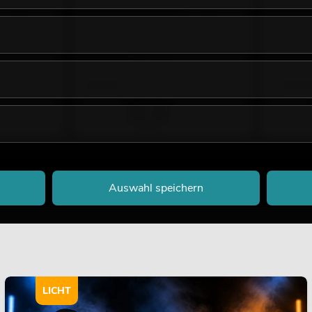
Kunstpflanze, 180cm
Kunstpfla
n, Längen,
Artikel in diversen Varianten, Längen,
Artikel in
Größen
Größen
No. 82511367
No. 825113
Bestand reicht ca. 12 Wo.
Bestand r
99,00
€
179,0
Auswahl speichern
LICHT