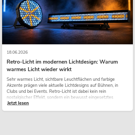
18.06.2026
Retro-Licht im modernen Lichtdesign: Warum
warmes Licht wieder wirkt
Sehr warmes Licht, sichtbare Leuchtflächen und farbige
Akzente prägen viele aktuelle Lichtdesigns auf Bühnen, in
Clubs und bei Events. Retro-Licht ist dabei kein rein
nostalgischer Effekt, sondern ein bewusst eingesetztes
Jetzt lesen
Gestaltungsmittel: Es schafft Atmosphäre, gibt Szenen
Charakter und kann technische LED-Setups emotionaler
wirken lassen.