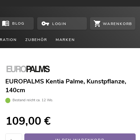
BLOG
WARENKORB
LOGIN
RATION
ZUBEHÖR
MARKEN
EUROPALMS Kentia Palme, Kunstpflanze,
140cm
Bestand reicht ca. 12 Wo.
109,00
€