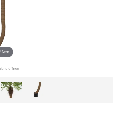
ößern
alerie öffnen