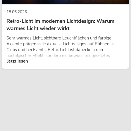
18.06.2026
Retro-Licht im modernen Lichtdesign: Warum
warmes Licht wieder wirkt
Sehr warmes Licht, sichtbare Leuchtflächen und farbige
Akzente prägen viele aktuelle Lichtdesigns auf Bühnen, in
Clubs und bei Events. Retro-Licht ist dabei kein rein
nostalgischer Effekt, sondern ein bewusst eingesetztes
Jetzt lesen
Gestaltungsmittel: Es schafft Atmosphäre, gibt Szenen
Charakter und kann technische LED-Setups emotionaler
wirken lassen.