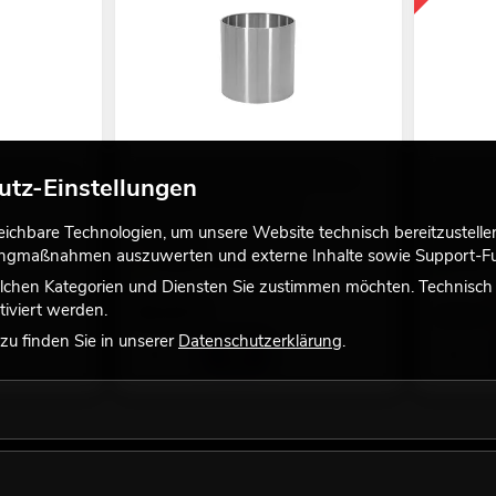
N4102/B1, 1l
EUROPALMS STEELECHT-40 Nova,
EUROPALM
utz-Einstellungen
Edelstahlübertopf, Ø40cm
Edelstahl
Empfehlenswertes Zubehör
Empfehlen
chbare Technologien, um unsere Website technisch bereitzustellen,
No. 83011388
No. 830113
tingmaßnahmen auszuwerten und externe Inhalte sowie Support-Fun
Verfügbar in ca. 12 Wo.
Bestand r
lchen Kategorien und Diensten Sie zustimmen möchten. Technisch e
iviert werden.
99,00
€
129,00 €
u finden Sie in unserer
Datenschutzerklärung
.