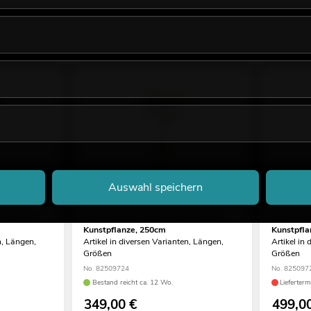
Auswahl speichern
 deluxe,
EUROPALMS Phönix Palme deluxe,
EUROPALM
Kunstpflanze, 250cm
Kunstpfla
n, Längen,
Artikel in diversen Varianten, Längen,
Artikel in
Größen
Größen
No. 82509724
No. 825097
Bestand reicht ca. 12 Wo.
Lieferter
349,00
€
499,0