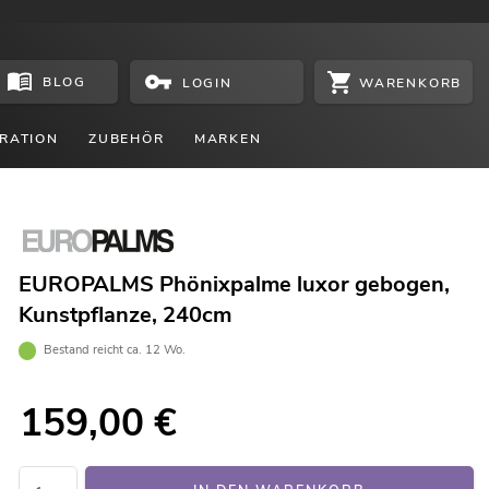
BLOG
WARENKORB
LOGIN
RATION
ZUBEHÖR
MARKEN
EUROPALMS Phönixpalme luxor gebogen,
Kunstpflanze, 240cm
Bestand reicht ca. 12 Wo.
159,00
€