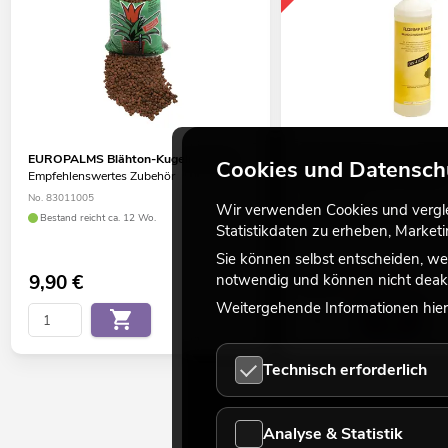
EUROPALMS Blähton-Kugeln, braun
Brandschutzspray nach DI
Cookies und Datensch
Empfehlenswertes Zubehör
Empfehlenswertes Zubehör
No. 83011005
No. 83301305
Wir verwenden Cookies und verglei
Bestand reicht ca. 12 Wo.
Bestand reicht ca. 12 Wo.
Statistikdaten zu erheben, Marke
Sie können selbst entscheiden, we
notwendig und können nicht deakt
9,90
€
52,86
€
62,90 €
Weitergehende Informationen hierz
Technisch erforderlich
Analyse & Statistik