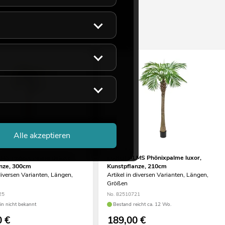
Alle akzeptieren
S Phönix Palme deluxe,
EUROPALMS Phönixpalme luxor,
nze, 300cm
Kunstpflanze, 210cm
 diversen Varianten, Längen,
Artikel in diversen Varianten, Längen,
Größen
25
No. 82510721
min nicht bekannt
Bestand reicht ca. 12 Wo.
0
€
189,00
€