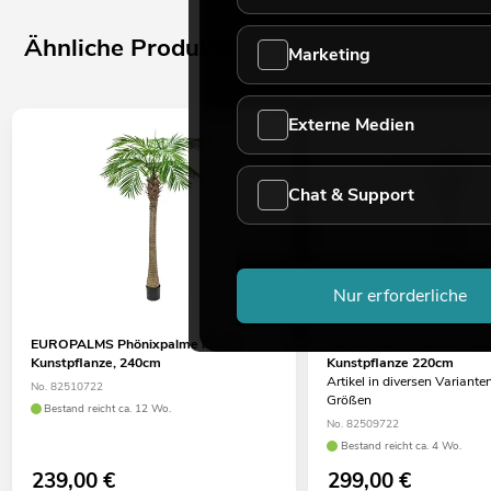
Ähnliche Produkte
Marketing
Externe Medien
Chat & Support
Nur erforderliche
EUROPALMS Phönixpalme luxor,
EUROPALMS Phönix Palme
Kunstpflanze, 240cm
Kunstpflanze 220cm
Artikel in diversen Variante
No. 82510722
Größen
Bestand reicht ca. 12 Wo.
No. 82509722
Bestand reicht ca. 4 Wo.
239,00
€
299,00
€