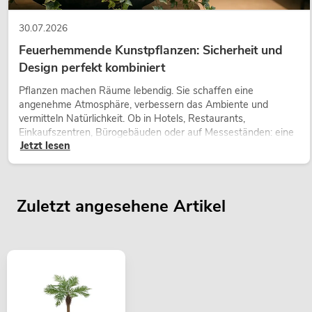
30.07.2026
Feuerhemmende Kunstpflanzen: Sicherheit und
Design perfekt kombiniert
Pflanzen machen Räume lebendig. Sie schaffen eine
angenehme Atmosphäre, verbessern das Ambiente und
vermitteln Natürlichkeit. Ob in Hotels, Restaurants,
Einkaufszentren, Bürogebäuden oder auf Messeständen: eine
Jetzt lesen
hochwertige Begrünung gehört heute längst zum modernen
Raumkonzept.
Zuletzt angesehene Artikel