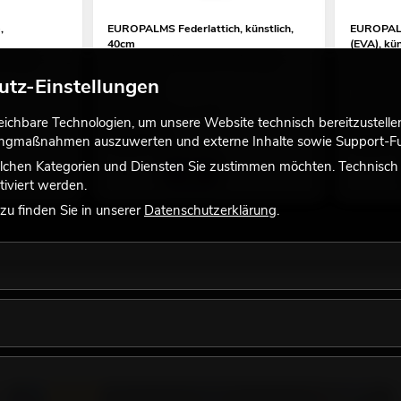
,
EUROPALMS Federlattich, künstlich,
EUROPALM
40cm
(EVA), küns
nbedingt
interessante Alternative, unbedingt
interessan
anschauen!
anschauen
utz-Einstellungen
No. 82505639
No. 825303
Bestand reicht ca. 12 Wo.
Bestand r
chbare Technologien, um unsere Website technisch bereitzustellen,
19,90
€
29,90
tingmaßnahmen auszuwerten und externe Inhalte sowie Support-Fun
lchen Kategorien und Diensten Sie zustimmen möchten. Technisch e
iviert werden.
u finden Sie in unserer
Datenschutzerklärung
.