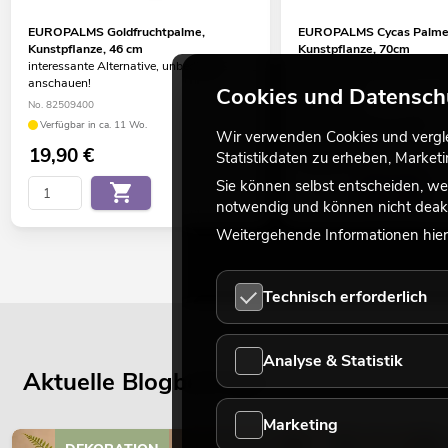
EUROPALMS Goldfruchtpalme,
EUROPALMS Cycas Palme
Kunstpflanze, 46 cm
Kunstpflanze, 70cm
interessante Alternative, unbedingt
interessante Alternative, u
anschauen!
anschauen!
Cookies und Datensch
No. 82509400
No. 82509604
Verfügbar in ca. 11 Wo.
Bestand reicht ca. 12 Wo.
Wir verwenden Cookies und verglei
19,90
€
39,90
€
Statistikdaten zu erheben, Marke
Sie können selbst entscheiden, we
notwendig und können nicht deakt
Weitergehende Informationen hierz
Technisch erforderlich
Analyse & Statistik
Aktuelle Blogbeiträge
Marketing