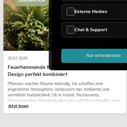
DEKORATION
Externe Medien
Chat & Support
Nur erforderliche
30.07.2026
Feuerhemmende Kunstpflanzen: Sicherheit und
Design perfekt kombiniert
Pflanzen machen Räume lebendig. Sie schaffen eine
angenehme Atmosphäre, verbessern das Ambiente und
vermitteln Natürlichkeit. Ob in Hotels, Restaurants,
Einkaufszentren, Bürogebäuden oder auf Messeständen: eine
Jetzt lesen
hochwertige Begrünung gehört heute längst zum modernen
Raumkonzept.