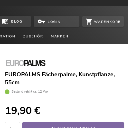
BLOG
WARENKORB
LOGIN
RATION
ZUBEHÖR
MARKEN
EUROPALMS Fächerpalme, Kunstpflanze,
55cm
Bestand reicht ca. 12 Wo.
19,90
€