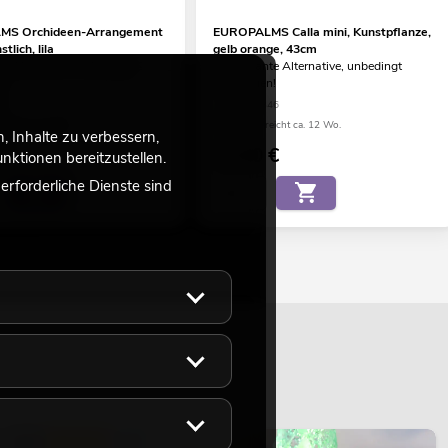
S Orchideen-Arrangement
EUROPALMS Calla mini, Kunstpflanze,
tlich, lila
gelb orange, 43cm
te Alternative, unbedingt
interessante Alternative, unbedingt
!
anschauen!
39
No. 82540346
eicht ca. 12 Wo.
Bestand reicht ca. 12 Wo.
 Inhalte zu verbessern,
€
12,90
€
ktionen bereitzustellen.
rforderliche Dienste sind