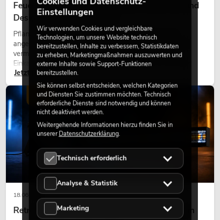
Cookies und Datenschutz-
Feuerhemmende Kunstpflanzen: Sicherheit und
Einstellungen
Design perfekt kombiniert
Wir verwenden Cookies und vergleichbare
Pflanzen machen Räume lebendig. Sie schaffen eine
Technologien, um unsere Website technisch
angenehme Atmosphäre, verbessern das Ambiente und
bereitzustellen, Inhalte zu verbessern, Statistikdaten
vermitteln Natürlichkeit. Ob in Hotels, Restaurants,
zu erheben, Marketingmaßnahmen auszuwerten und
Einkaufszentren, Bürogebäuden oder auf Messeständen:
externe Inhalte sowie Support-Funktionen
Jetzt lesen
bereitzustellen.
eine hochwertige Begrünung gehört heute längst zum
modernen Raumkonzept.
Sie können selbst entscheiden, welchen Kategorien
und Diensten Sie zustimmen möchten. Technisch
LICHT
erforderliche Dienste sind notwendig und können
nicht deaktiviert werden.
Weitergehende Informationen hierzu finden Sie in
unserer
Datenschutzerklärung
.
Technisch erforderlich
Analyse & Statistik
18.06.2026
Marketing
Retro-Licht im modernen Lichtdesign: Warum