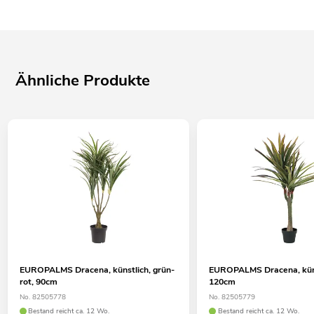
Ähnliche Produkte
EUROPALMS Dracena, künstlich, grün-
EUROPALMS Dracena, küns
rot, 90cm
120cm
No. 82505778
No. 82505779
Bestand reicht ca. 12 Wo.
Bestand reicht ca. 12 Wo.