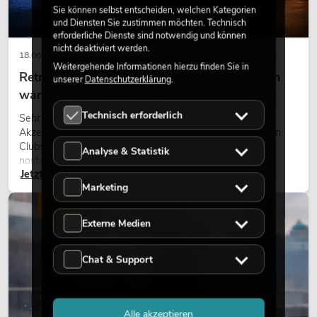
Sie können selbst entscheiden, welchen Kategorien
und Diensten Sie zustimmen möchten. Technisch
erforderliche Dienste sind notwendig und können
nicht deaktiviert werden.
18.06.2026
Weitergehende Informationen hierzu finden Sie in
Retro-Licht im modernen Lichtdesign: Warum
unserer
Datenschutzerklärung
.
warmes Licht wieder wirkt
Technisch erforderlich
Sehr warmes Licht, sichtbare Leuchtflächen und farbige
Akzente prägen viele aktuelle Lichtdesigns auf Bühnen, in
Clubs und bei Events. Retro-Licht ist dabei kein rein
Analyse & Statistik
nostalgischer Effekt, sondern ein bewusst eingesetztes
Jetzt lesen
Gestaltungsmittel: Es schafft Atmosphäre, gibt Szenen
Marketing
Charakter und kann technische LED-Setups emotionaler
wirken lassen.
LICHT
Externe Medien
Chat & Support
Alle akzeptieren