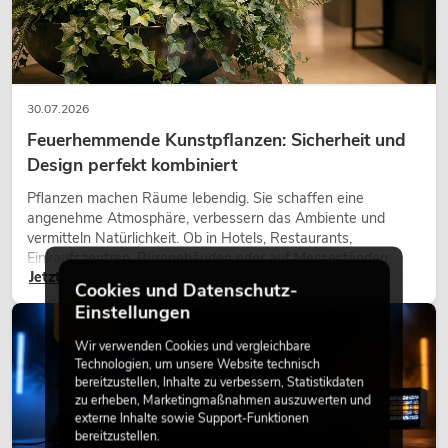
30.07.2026
Feuerhemmende Kunstpflanzen: Sicherheit und
Design perfekt kombiniert
Pflanzen machen Räume lebendig. Sie schaffen eine
angenehme Atmosphäre, verbessern das Ambiente und
vermitteln Natürlichkeit. Ob in Hotels, Restaurants,
Einkaufszentren, Bürogebäuden oder auf Messeständen:
Jetzt lesen
eine hochwertige Begrünung gehört heute längst zum
Cookies und Datenschutz-
modernen Raumkonzept.
Einstellungen
LICHT
Wir verwenden Cookies und vergleichbare
Technologien, um unsere Website technisch
bereitzustellen, Inhalte zu verbessern, Statistikdaten
zu erheben, Marketingmaßnahmen auszuwerten und
externe Inhalte sowie Support-Funktionen
bereitzustellen.