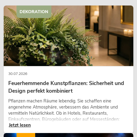
DEKORATION
30.07.2026
Feuerhemmende Kunstpflanzen: Sicherheit und
Design perfekt kombiniert
Pflanzen machen Räume lebendig. Sie schaffen eine
angenehme Atmosphäre, verbessern das Ambiente und
vermitteln Natürlichkeit. Ob in Hotels, Restaurants,
Einkaufszentren, Bürogebäuden oder auf Messeständen:
Jetzt lesen
eine hochwertige Begrünung gehört heute längst zum
modernen Raumkonzept.