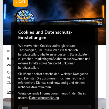
LICHT
Cookies und Datenschutz-
Einstellungen
Wir verwenden Cookies und vergleichbare
Technologien, um unsere Website technisch
18.06.2026
bereitzustellen, Inhalte zu verbessern, Statistikdaten
Retro-Licht im modernen Lichtdesign: Warum
zu erheben, Marketingmaßnahmen auszuwerten und
externe Inhalte sowie Support-Funktionen
warmes Licht wieder wirkt
bereitzustellen.
Sehr warmes Licht, sichtbare Leuchtflächen und farbige
Sie können selbst entscheiden, welchen Kategorien
Akzente prägen viele aktuelle Lichtdesigns auf Bühnen, in
und Diensten Sie zustimmen möchten. Technisch
Clubs und bei Events. Retro-Licht ist dabei kein rein
erforderliche Dienste sind notwendig und können
nostalgischer Effekt, sondern ein bewusst eingesetztes
nicht deaktiviert werden.
Jetzt lesen
Gestaltungsmittel: Es schafft Atmosphäre, gibt Szenen
Weitergehende Informationen hierzu finden Sie in
Charakter und kann technische LED-Setups emotionaler
unserer
Datenschutzerklärung
.
wirken lassen.
LICHT