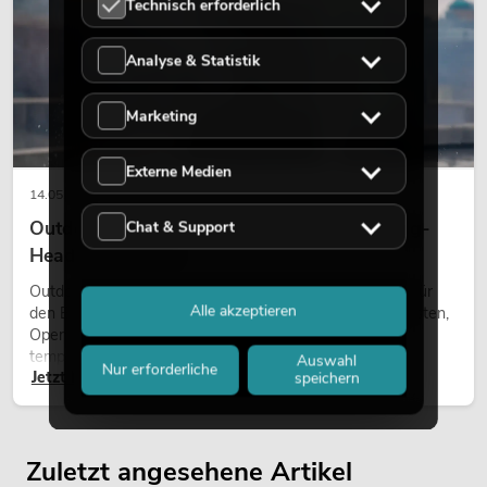
Technisch erforderlich
Analyse & Statistik
Marketing
Externe Medien
14.05.2026
Outdoor Moving-Heads: Wetterfeste Moving-
Chat & Support
Heads bei Events
Outdoor Moving-Heads sind bewegliche Scheinwerfer für
Alle akzeptieren
den Einsatz im Freien. Sie werden bei Festivals, Stadtfesten,
Open-Air-Konzerten, Architekturinszenierungen und
temporären Außeninstallationen eingesetzt.
Auswahl
Nur erforderliche
Jetzt lesen
speichern
Zuletzt angesehene Artikel