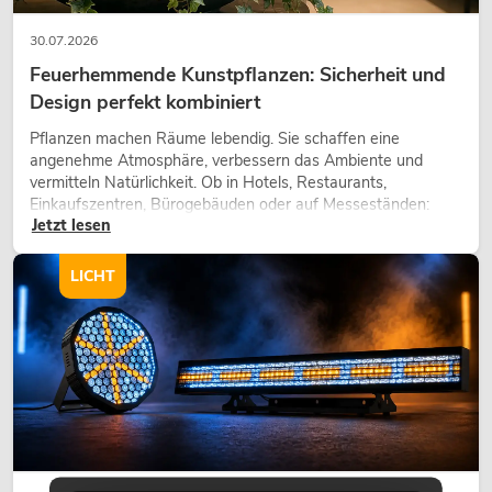
30.07.2026
Feuerhemmende Kunstpflanzen: Sicherheit und
Design perfekt kombiniert
Pflanzen machen Räume lebendig. Sie schaffen eine
angenehme Atmosphäre, verbessern das Ambiente und
vermitteln Natürlichkeit. Ob in Hotels, Restaurants,
Einkaufszentren, Bürogebäuden oder auf Messeständen:
Jetzt lesen
eine hochwertige Begrünung gehört heute längst zum
modernen Raumkonzept.
LICHT