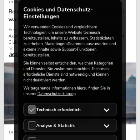
18.06.2026
Cookies und Datenschutz-
Retro-Licht im modernen Lichtdesign: Warum
Einstellungen
warmes Licht wieder wirkt
Wir verwenden Cookies und vergleichbare
Sehr warmes Licht, sichtbare Leuchtflächen und farbige
Technologien, um unsere Website technisch
Akzente prägen viele aktuelle Lichtdesigns auf Bühnen, in
bereitzustellen, Inhalte zu verbessern, Statistikdaten
Clubs und bei Events. Retro-Licht ist dabei kein rein
zu erheben, Marketingmaßnahmen auszuwerten und
nostalgischer Effekt, sondern ein bewusst eingesetztes
externe Inhalte sowie Support-Funktionen
Jetzt lesen
Gestaltungsmittel: Es schafft Atmosphäre, gibt Szenen
bereitzustellen.
Charakter und kann technische LED-Setups emotionaler
Sie können selbst entscheiden, welchen Kategorien
wirken lassen.
LICHT
und Diensten Sie zustimmen möchten. Technisch
erforderliche Dienste sind notwendig und können
nicht deaktiviert werden.
Weitergehende Informationen hierzu finden Sie in
unserer
Datenschutzerklärung
.
Technisch erforderlich
Analyse & Statistik
14.05.2026