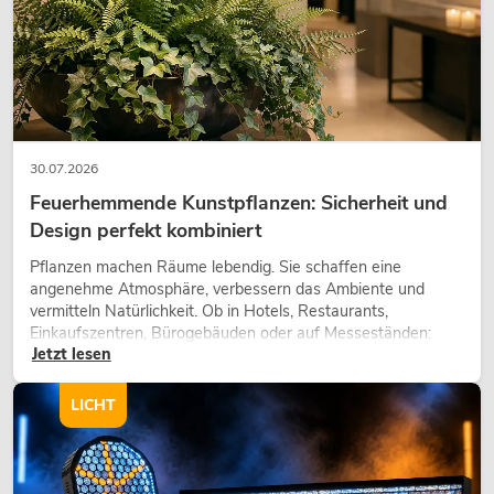
30.07.2026
Feuerhemmende Kunstpflanzen: Sicherheit und
Design perfekt kombiniert
Pflanzen machen Räume lebendig. Sie schaffen eine
angenehme Atmosphäre, verbessern das Ambiente und
vermitteln Natürlichkeit. Ob in Hotels, Restaurants,
Einkaufszentren, Bürogebäuden oder auf Messeständen:
Jetzt lesen
eine hochwertige Begrünung gehört heute längst zum
modernen Raumkonzept.
LICHT