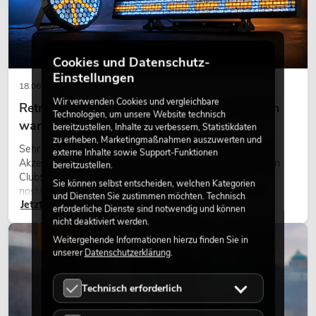
Cookies und Datenschutz-
Einstellungen
18.06.2026
Wir verwenden Cookies und vergleichbare
Retro-Licht im modernen Lichtdesign: Warum
Technologien, um unsere Website technisch
warmes Licht wieder wirkt
bereitzustellen, Inhalte zu verbessern, Statistikdaten
zu erheben, Marketingmaßnahmen auszuwerten und
Sehr warmes Licht, sichtbare Leuchtflächen und farbige
externe Inhalte sowie Support-Funktionen
Akzente prägen viele aktuelle Lichtdesigns auf Bühnen, in
bereitzustellen.
Clubs und bei Events. Retro-Licht ist dabei kein rein
Sie können selbst entscheiden, welchen Kategorien
nostalgischer Effekt, sondern ein bewusst eingesetztes
und Diensten Sie zustimmen möchten. Technisch
Jetzt lesen
Gestaltungsmittel: Es schafft Atmosphäre, gibt Szenen
erforderliche Dienste sind notwendig und können
Charakter und kann technische LED-Setups emotionaler
nicht deaktiviert werden.
wirken lassen.
LICHT
Weitergehende Informationen hierzu finden Sie in
unserer
Datenschutzerklärung
.
Technisch erforderlich