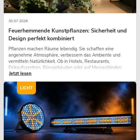
30.07.2026
Feuerhemmende Kunstpflanzen: Sicherheit und
Design perfekt kombiniert
Pflanzen machen Räume lebendig. Sie schaffen eine
angenehme Atmosphäre, verbessern das Ambiente und
vermitteln Natürlichkeit. Ob in Hotels, Restaurants,
Einkaufszentren, Bürogebäuden oder auf Messeständen:
Jetzt lesen
eine hochwertige Begrünung gehört heute längst zum
modernen Raumkonzept.
LICHT