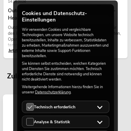
14.05.2026
Outdoor Moving-Heads: Wetterfeste Moving-
Cookies und Datenschutz-
Heads bei Events
Einstellungen
Outdoor Moving-Heads sind bewegliche Scheinwerfer für
Wir verwenden Cookies und vergleichbare
den Einsatz im Freien. Sie werden bei Festivals, Stadtfesten,
Technologien, um unsere Website technisch
Open-Air-Konzerten, Architekturinszenierungen und
bereitzustellen, Inhalte zu verbessern, Statistikdaten
temporären Außeninstallationen eingesetzt.
zu erheben, Marketingmaßnahmen auszuwerten und
Jetzt lesen
externe Inhalte sowie Support-Funktionen
bereitzustellen.
Sie können selbst entscheiden, welchen Kategorien
und Diensten Sie zustimmen möchten. Technisch
Zuletzt angesehene Artikel
erforderliche Dienste sind notwendig und können
nicht deaktiviert werden.
Weitergehende Informationen hierzu finden Sie in
unserer
Datenschutzerklärung
.
Technisch erforderlich
Analyse & Statistik