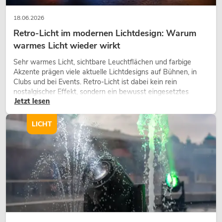
18.06.2026
Retro-Licht im modernen Lichtdesign: Warum
warmes Licht wieder wirkt
Sehr warmes Licht, sichtbare Leuchtflächen und farbige
Akzente prägen viele aktuelle Lichtdesigns auf Bühnen, in
Clubs und bei Events. Retro-Licht ist dabei kein rein
nostalgischer Effekt, sondern ein bewusst eingesetztes
Jetzt lesen
Gestaltungsmittel: Es schafft Atmosphäre, gibt Szenen
Charakter und kann technische LED-Setups emotionaler
wirken lassen.
LICHT