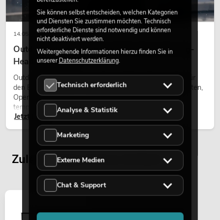
Sie können selbst entscheiden, welchen Kategorien
und Diensten Sie zustimmen möchten. Technisch
erforderliche Dienste sind notwendig und können
14.05.2026
nicht deaktiviert werden.
Outdoor Moving-Heads: Wetterfeste Moving-
Weitergehende Informationen hierzu finden Sie in
Heads bei Events
unserer
Datenschutzerklärung
.
Outdoor Moving-Heads sind bewegliche Scheinwerfer für
Technisch erforderlich
den Einsatz im Freien. Sie werden bei Festivals, Stadtfesten,
Open-Air-Konzerten, Architekturinszenierungen und
temporären Außeninstallationen eingesetzt.
Analyse & Statistik
Jetzt lesen
Marketing
Zuletzt angesehene Artikel
Externe Medien
Chat & Support