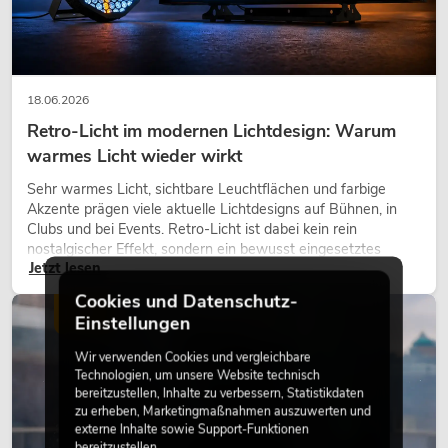
18.06.2026
Retro-Licht im modernen Lichtdesign: Warum
warmes Licht wieder wirkt
Sehr warmes Licht, sichtbare Leuchtflächen und farbige
Akzente prägen viele aktuelle Lichtdesigns auf Bühnen, in
Clubs und bei Events. Retro-Licht ist dabei kein rein
nostalgischer Effekt, sondern ein bewusst eingesetztes
Jetzt lesen
Gestaltungsmittel: Es schafft Atmosphäre, gibt Szenen
Charakter und kann technische LED-Setups emotionaler
Cookies und Datenschutz-
wirken lassen.
LICHT
Einstellungen
Wir verwenden Cookies und vergleichbare
Technologien, um unsere Website technisch
bereitzustellen, Inhalte zu verbessern, Statistikdaten
zu erheben, Marketingmaßnahmen auszuwerten und
externe Inhalte sowie Support-Funktionen
bereitzustellen.