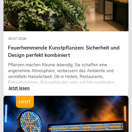
30.07.2026
Feuerhemmende Kunstpflanzen: Sicherheit und
Design perfekt kombiniert
Pflanzen machen Räume lebendig. Sie schaffen eine
angenehme Atmosphäre, verbessern das Ambiente und
vermitteln Natürlichkeit. Ob in Hotels, Restaurants,
Einkaufszentren, Bürogebäuden oder auf Messeständen:
Jetzt lesen
eine hochwertige Begrünung gehört heute längst zum
modernen Raumkonzept.
LICHT