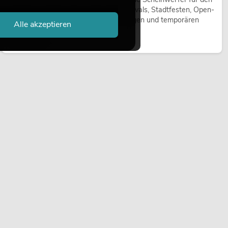
Einsatz im Freien. Sie werden bei Festivals, Stadtfesten, Open-
Air-Konzerten, Architekturinszenierungen und temporären
Alle akzeptieren
Außeninstallationen eingesetzt.
Jetzt lesen