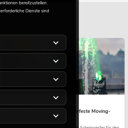
ktionen bereitzustellen.
rforderliche Dienste sind
LICHT
14.05.2026
Outdoor Moving-Heads: Wetterfeste Moving-
Heads bei Events
Outdoor Moving-Heads sind bewegliche Scheinwerfer für den