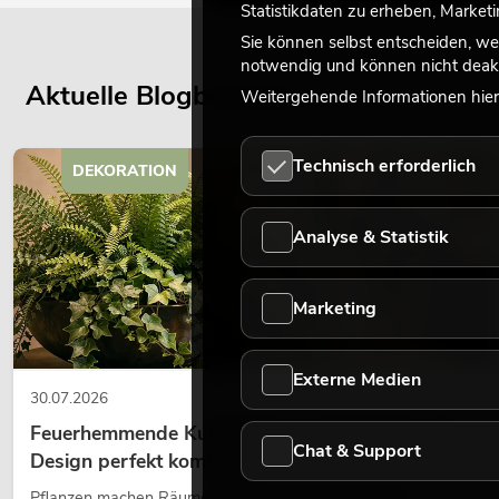
Statistikdaten zu erheben, Marke
Sie können selbst entscheiden, we
notwendig und können nicht deakt
Aktuelle Blogbeiträge
Weitergehende Informationen hierz
Technisch erforderlich
DEKORATION
Analyse & Statistik
Marketing
Externe Medien
30.07.2026
Feuerhemmende Kunstpflanzen: Sicherheit und
Chat & Support
Design perfekt kombiniert
Pflanzen machen Räume lebendig. Sie schaffen eine