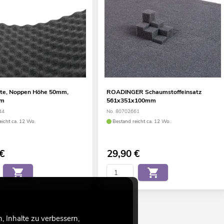
tte, Noppen Höhe 50mm,
ROADINGER Schaumstoffeinsatz
cm
561x351x100mm
44
No. 80702661
eicht ca. 12 Wo.
Bestand reicht ca. 12 Wo.
€
29,90
€
 Inhalte zu verbessern,