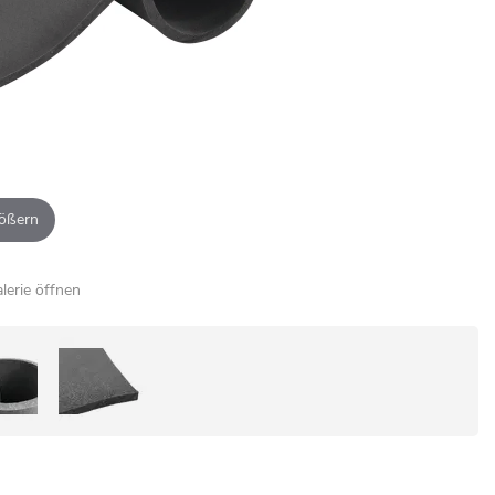
ößern
alerie öffnen