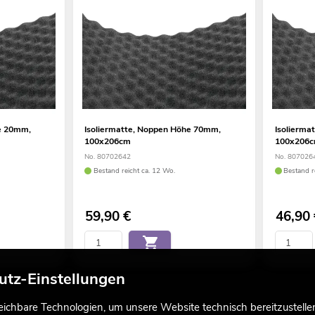
he 20mm,
Isoliermatte, Noppen Höhe 70mm,
Isolierma
100x206cm
100x206
No. 80702642
No. 807026
Bestand reicht ca. 12 Wo.
Bestand r
59,90
€
46,90
utz-Einstellungen
chbare Technologien, um unsere Website technisch bereitzustellen,