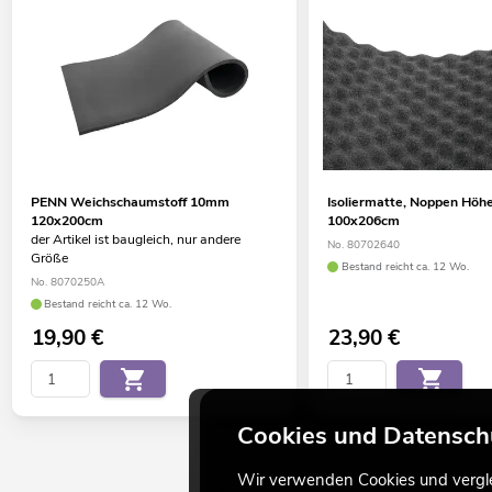
PENN Weichschaumstoff 10mm
Isoliermatte, Noppen Hö
120x200cm
100x206cm
der Artikel ist baugleich, nur andere
No. 80702640
Größe
Bestand reicht ca. 12 Wo.
No. 8070250A
Bestand reicht ca. 12 Wo.
19,90
€
23,90
€
Cookies und Datensch
Wir verwenden Cookies und verglei