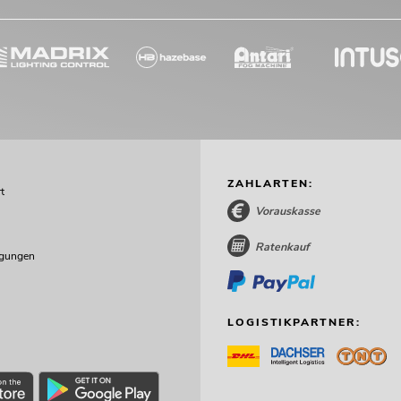
ZAHLARTEN:
t
Vorauskasse
Ratenkauf
ngungen
LOGISTIKPARTNER: