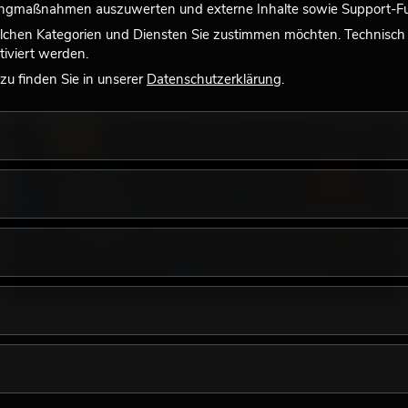
tingmaßnahmen auszuwerten und externe Inhalte sowie Support-Fun
lchen Kategorien und Diensten Sie zustimmen möchten. Technisch e
iviert werden.
u finden Sie in unserer
Datenschutzerklärung
.
LICHT
18.06.2026
Retro-Licht im modernen Lichtdesign: Warum
warmes Licht wieder wirkt
Sehr warmes Licht, sichtbare Leuchtflächen und farbige